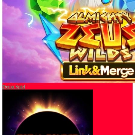
Demo Spiel