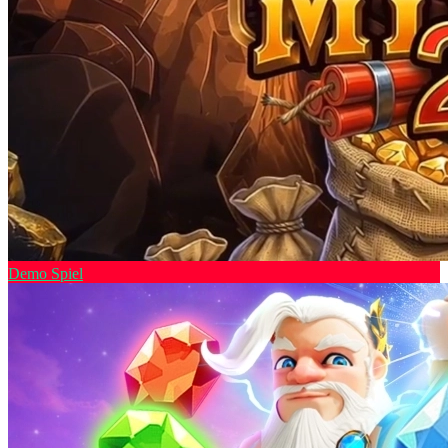
Demo Spiel