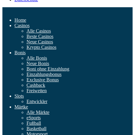
Home
Casinos
Alle Casinos
Beste Casinos
Neue Casinos
Krypto Casinos
Bonis
Alle Bonis
Neue Bonis
Boni ohne Einzahlung
Einzahlungsbonus
Exclusive Bonus
Cashback
Freiwetten
Slots
Entwickler
Märtke
Alle Märkte
eSports
Fußball
Basketball
Motorsport