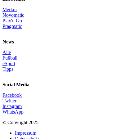
Merkur
Novomatic
Play'n Go
Pragmatic
News
Alle
Fußball
eSport
Tipps
Social Media
Facebook
Twitter
Instagram
WhatsApp
© Copyright 2025
Impressum
Datenschutz