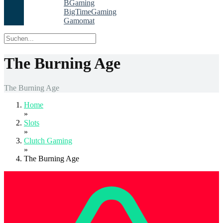
BGaming
BigTimeGaming
Gamomat
The Burning Age
The Burning Age
Home
»
Slots
»
Clutch Gaming
»
The Burning Age