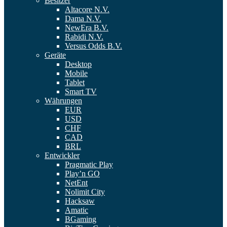
Besitzer
Altacore N.V.
Dama N.V.
NewEra B.V.
Rabidi N.V.
Versus Odds B.V.
Geräte
Desktop
Mobile
Tablet
Smart TV
Währungen
EUR
USD
CHF
CAD
BRL
Entwickler
Pragmatic Play
Play’n GO
NetEnt
Nolimit City
Hacksaw
Amatic
BGaming