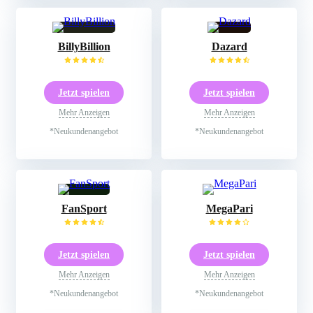
BillyBillion
Dazard
Jetzt spielen
Jetzt spielen
Mehr Anzeigen
Mehr Anzeigen
*Neukundenangebot
*Neukundenangebot
FanSport
MegaPari
Jetzt spielen
Jetzt spielen
Mehr Anzeigen
Mehr Anzeigen
*Neukundenangebot
*Neukundenangebot