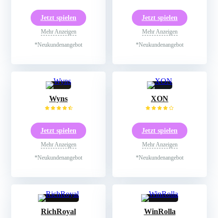
Jetzt spielen
Jetzt spielen
Mehr Anzeigen
Mehr Anzeigen
*Neukundenangebot
*Neukundenangebot
Wyns
XON
Jetzt spielen
Jetzt spielen
Mehr Anzeigen
Mehr Anzeigen
*Neukundenangebot
*Neukundenangebot
RichRoyal
WinRolla