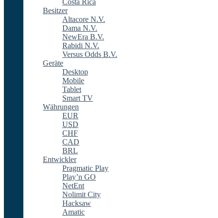
Costa Rica
Besitzer
Altacore N.V.
Dama N.V.
NewEra B.V.
Rabidi N.V.
Versus Odds B.V.
Geräte
Desktop
Mobile
Tablet
Smart TV
Währungen
EUR
USD
CHF
CAD
BRL
Entwickler
Pragmatic Play
Play’n GO
NetEnt
Nolimit City
Hacksaw
Amatic