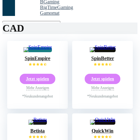
BGaming
BigTimeGaming
Gamomat
CAD
SpinEmpire
SpinBetter
Jetzt spielen
Jetzt spielen
Mehr Anzeigen
Mehr Anzeigen
*Neukundenangebot
*Neukundenangebot
Betista
QuickWin