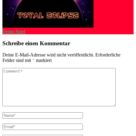
Demo Spiel
Schreibe einen Kommentar
Deine E-Mail-Adresse wird nicht veröffentlicht.
Erforderliche
Felder sind mit
*
markiert