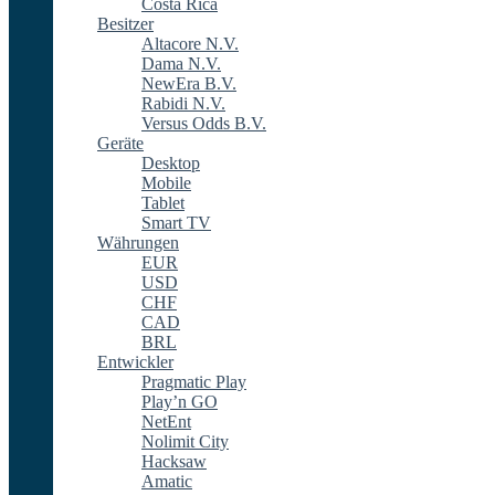
Costa Rica
Besitzer
Altacore N.V.
Dama N.V.
NewEra B.V.
Rabidi N.V.
Versus Odds B.V.
Geräte
Desktop
Mobile
Tablet
Smart TV
Währungen
EUR
USD
CHF
CAD
BRL
Entwickler
Pragmatic Play
Play’n GO
NetEnt
Nolimit City
Hacksaw
Amatic