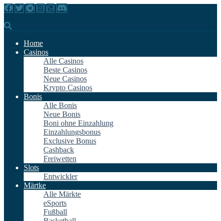
Home
Casinos
Alle Casinos
Beste Casinos
Neue Casinos
Krypto Casinos
Bonis
Alle Bonis
Neue Bonis
Boni ohne Einzahlung
Einzahlungsbonus
Exclusive Bonus
Cashback
Freiwetten
Slots
Entwickler
Märtke
Alle Märkte
eSports
Fußball
Basketball