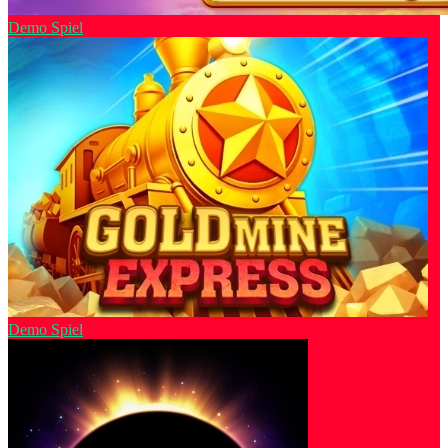
Demo Spiel
Demo Spiel