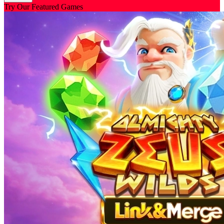
Try Our Featured Games