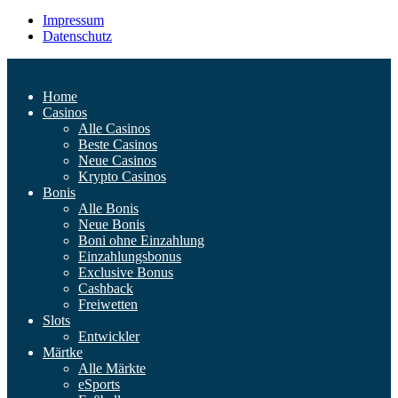
Impressum
Datenschutz
Home
Casinos
Alle Casinos
Beste Casinos
Neue Casinos
Krypto Casinos
Bonis
Alle Bonis
Neue Bonis
Boni ohne Einzahlung
Einzahlungsbonus
Exclusive Bonus
Cashback
Freiwetten
Slots
Entwickler
Märtke
Alle Märkte
eSports