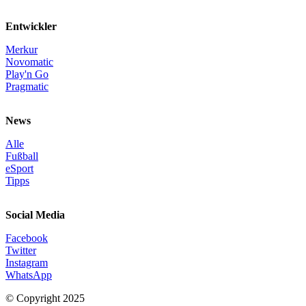
Entwickler
Merkur
Novomatic
Play'n Go
Pragmatic
News
Alle
Fußball
eSport
Tipps
Social Media
Facebook
Twitter
Instagram
WhatsApp
© Copyright 2025