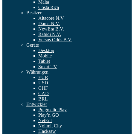
Malta
Costa Rica
Besitzer
Altacore N.V.
Dama N.V.
NewEra B.V.
Rabidi N.V.
Versus Odds B.V.
Geräte
Desktop
Mobile
Tablet
Smart TV
Währungen
EUR
USD
CHF
CAD
BRL
Entwickler
Pragmatic Play
Play’n GO
NetEnt
Nolimit City
Hacksaw