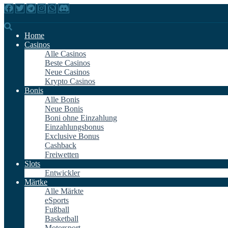
Home
Casinos
Alle Casinos
Beste Casinos
Neue Casinos
Krypto Casinos
Bonis
Alle Bonis
Neue Bonis
Boni ohne Einzahlung
Einzahlungsbonus
Exclusive Bonus
Cashback
Freiwetten
Slots
Entwickler
Märtke
Alle Märkte
eSports
Fußball
Basketball
Motorsport