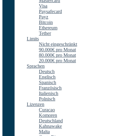
Mastercard
Visa
Paysafecard
Payz
Bitcoin
Ethereum
Tether
Limits
Nicht eingeschränkt
90.000€ pro Monat
80.000€ pro Monat
20.000€ pro Monat
Sprachen
Deutsch
Englisch
Spanisch
Französisch
Italienisch
Polnisch
Lizenzen
Curacao
Komoren
Deutschland
Kahnawake
Malta