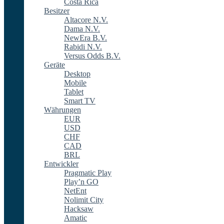
Costa Rica
Besitzer
Altacore N.V.
Dama N.V.
NewEra B.V.
Rabidi N.V.
Versus Odds B.V.
Geräte
Desktop
Mobile
Tablet
Smart TV
Währungen
EUR
USD
CHF
CAD
BRL
Entwickler
Pragmatic Play
Play’n GO
NetEnt
Nolimit City
Hacksaw
Amatic