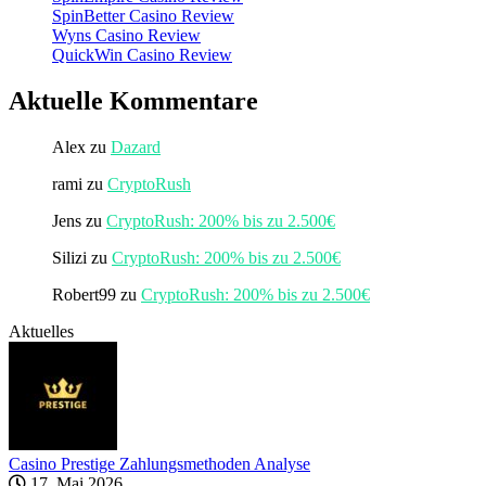
SpinBetter Casino Review
Wyns Casino Review
QuickWin Casino Review
Aktuelle Kommentare
Alex
zu
Dazard
rami
zu
CryptoRush
Jens
zu
CryptoRush: 200% bis zu 2.500€
Silizi
zu
CryptoRush: 200% bis zu 2.500€
Robert99
zu
CryptoRush: 200% bis zu 2.500€
Aktuelles
Casino Prestige Zahlungsmethoden Analyse
17. Mai 2026