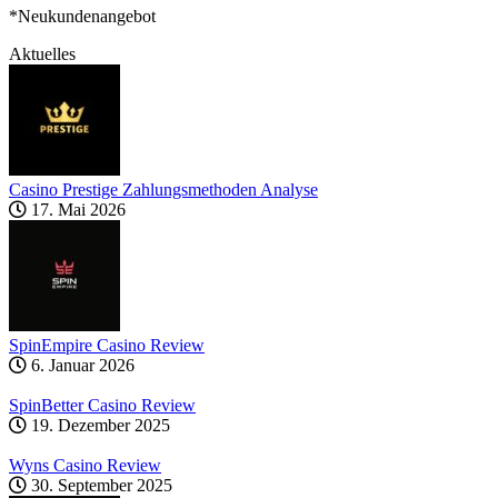
*Neukundenangebot
Aktuelles
Casino Prestige Zahlungsmethoden Analyse
17. Mai 2026
SpinEmpire Casino Review
6. Januar 2026
SpinBetter Casino Review
19. Dezember 2025
Wyns Casino Review
30. September 2025