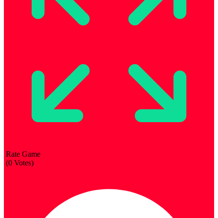
Rate Game
(
0
Votes)