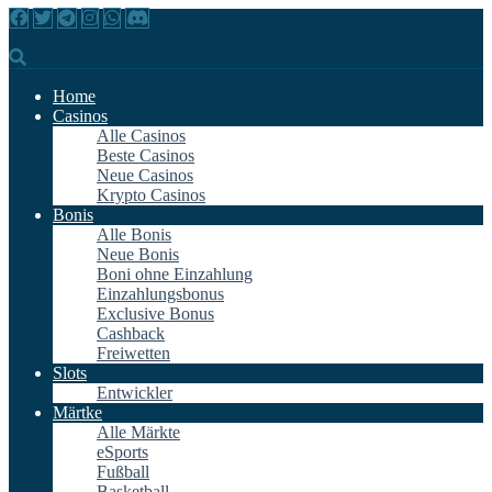
Home
Casinos
Alle Casinos
Beste Casinos
Neue Casinos
Krypto Casinos
Bonis
Alle Bonis
Neue Bonis
Boni ohne Einzahlung
Einzahlungsbonus
Exclusive Bonus
Cashback
Freiwetten
Slots
Entwickler
Märtke
Alle Märkte
eSports
Fußball
Basketball