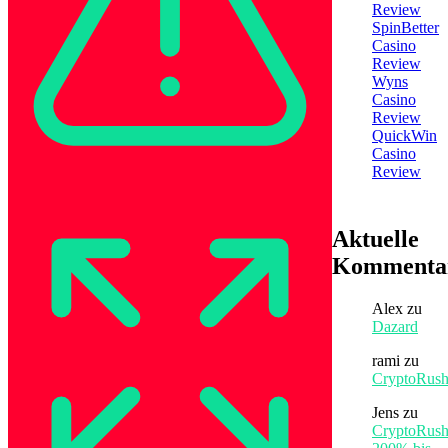
Review
SpinBetter
Casino
Review
Wyns
Casino
Review
QuickWin
Casino
Review
Aktuelle
Kommenta
Alex
zu
Dazard
rami
zu
CryptoRus
Jens
zu
CryptoRush