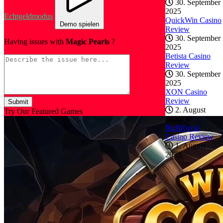
30. September
2025
Echtgeldmodus
QuickWin Casino
Demo spielen
Review
30. September
Having issues with
Magic Pearls
?
2025
Betista Casino
Review
30. September
2025
XON Casino
Review
Submit
2. August
Try Our Featured Games
2025
RichRoyal
Casino Review
1. August
2025