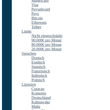
Mastercard
Visa
Paysafecard
Payz
Bitcoin
Ethereum
Tether
Limits
Nicht eingeschränkt
90.000€ pro Monat
80.000€ pro Monat
20.000€ pro Monat
Sprachen
Deutsch
Englisch
Spanisch
Französisch
Italienisch
Polnisch
Lizenzen
Curacao
Komoren
Deutschland
Kahnawake
Malta