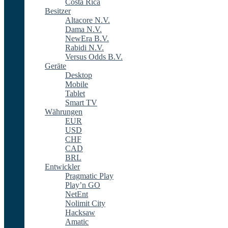
Costa Rica
Besitzer
Altacore N.V.
Dama N.V.
NewEra B.V.
Rabidi N.V.
Versus Odds B.V.
Geräte
Desktop
Mobile
Tablet
Smart TV
Währungen
EUR
USD
CHF
CAD
BRL
Entwickler
Pragmatic Play
Play’n GO
NetEnt
Nolimit City
Hacksaw
Amatic