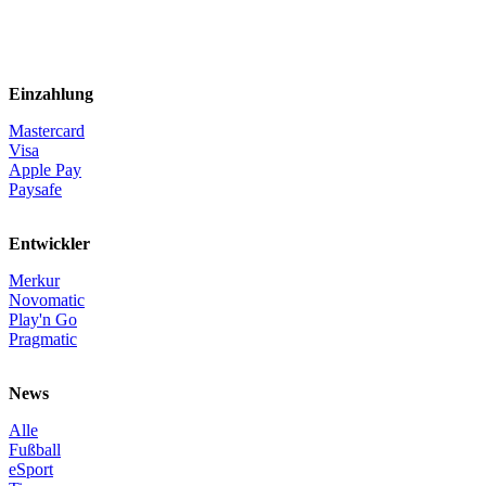
Einzahlung
Mastercard
Visa
Apple Pay
Paysafe
Entwickler
Merkur
Novomatic
Play'n Go
Pragmatic
News
Alle
Fußball
eSport