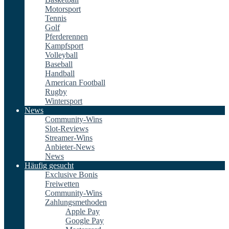
Motorsport
Tennis
Golf
Pferderennen
Kampfsport
Volleyball
Baseball
Handball
American Football
Rugby
Wintersport
News
Community-Wins
Slot-Reviews
Streamer-Wins
Anbieter-News
News
Häufig gesucht
Exclusive Bonis
Freiwetten
Community-Wins
Zahlungsmethoden
Apple Pay
Google Pay