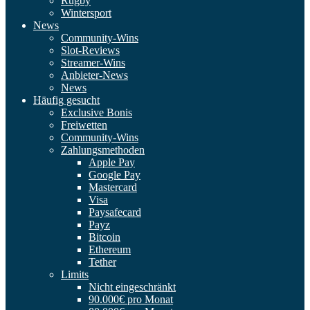
Rugby
Wintersport
News
Community-Wins
Slot-Reviews
Streamer-Wins
Anbieter-News
News
Häufig gesucht
Exclusive Bonis
Freiwetten
Community-Wins
Zahlungsmethoden
Apple Pay
Google Pay
Mastercard
Visa
Paysafecard
Payz
Bitcoin
Ethereum
Tether
Limits
Nicht eingeschränkt
90.000€ pro Monat