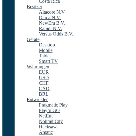
Costa Rica
Besitzer
Altacore N.V.
Dama N.V.
NewEra B.V.
Rabidi N.V.
Versus Odds B.V.
Geräte
Desktop
Mobile
Tablet
Smart TV
Währungen
EUR
USD
CHF
CAD
BRL
Entwickler
Pragmatic Play
Play’n GO
NetEnt
Nolimit City
Hacksaw
Amatic