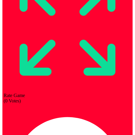
Rate Game
(
0
Votes)