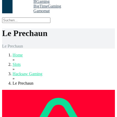
BGaming
BigTimeGaming
Gamomat
Le Prechaun
Le Prechaun
Home
»
Slots
»
Hacksaw Gaming
»
Le Prechaun