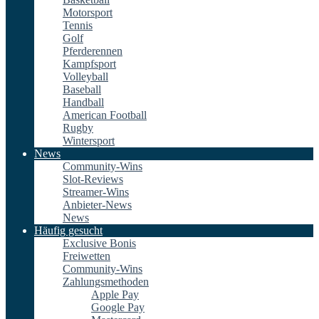
Motorsport
Tennis
Golf
Pferderennen
Kampfsport
Volleyball
Baseball
Handball
American Football
Rugby
Wintersport
News
Community-Wins
Slot-Reviews
Streamer-Wins
Anbieter-News
News
Häufig gesucht
Exclusive Bonis
Freiwetten
Community-Wins
Zahlungsmethoden
Apple Pay
Google Pay