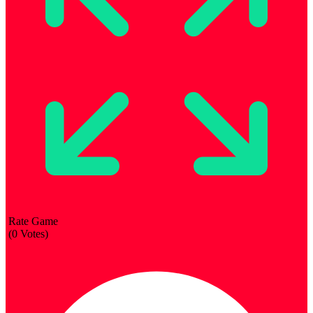
Rate Game
(
0
Votes)