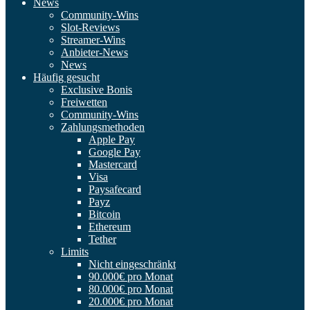
News
Community-Wins
Slot-Reviews
Streamer-Wins
Anbieter-News
News
Häufig gesucht
Exclusive Bonis
Freiwetten
Community-Wins
Zahlungsmethoden
Apple Pay
Google Pay
Mastercard
Visa
Paysafecard
Payz
Bitcoin
Ethereum
Tether
Limits
Nicht eingeschränkt
90.000€ pro Monat
80.000€ pro Monat
20.000€ pro Monat