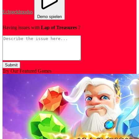
Echtgeldmodus
Demo spielen
Having issues with
Lap of Treasures
?
Submit
Try Our Featured Games