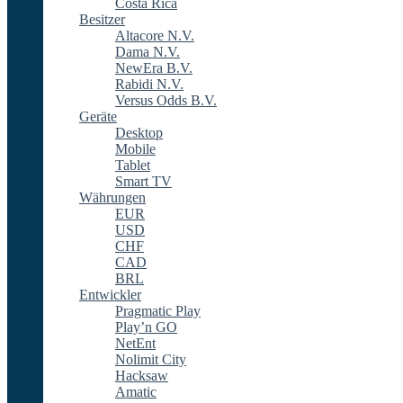
Costa Rica
Besitzer
Altacore N.V.
Dama N.V.
NewEra B.V.
Rabidi N.V.
Versus Odds B.V.
Geräte
Desktop
Mobile
Tablet
Smart TV
Währungen
EUR
USD
CHF
CAD
BRL
Entwickler
Pragmatic Play
Play’n GO
NetEnt
Nolimit City
Hacksaw
Amatic