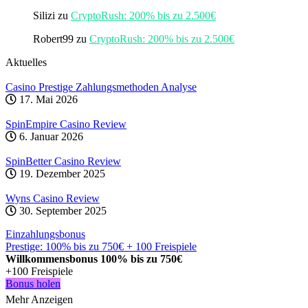
Silizi
zu
CryptoRush: 200% bis zu 2.500€
Robert99
zu
CryptoRush: 200% bis zu 2.500€
Aktuelles
Casino Prestige Zahlungsmethoden Analyse
17. Mai 2026
SpinEmpire Casino Review
6. Januar 2026
SpinBetter Casino Review
19. Dezember 2025
Wyns Casino Review
30. September 2025
Einzahlungsbonus
Prestige: 100% bis zu 750€ + 100 Freispiele
Willkommensbonus 100% bis zu 750€
+100 Freispiele
Bonus holen
Mehr Anzeigen