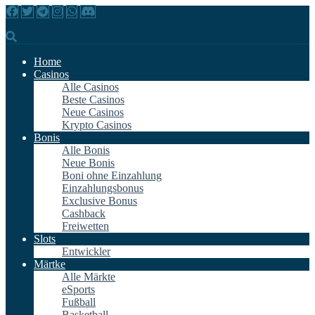
Home
Casinos
Alle Casinos
Beste Casinos
Neue Casinos
Krypto Casinos
Bonis
Alle Bonis
Neue Bonis
Boni ohne Einzahlung
Einzahlungsbonus
Exclusive Bonus
Cashback
Freiwetten
Slots
Entwickler
Märtke
Alle Märkte
eSports
Fußball
Basketball