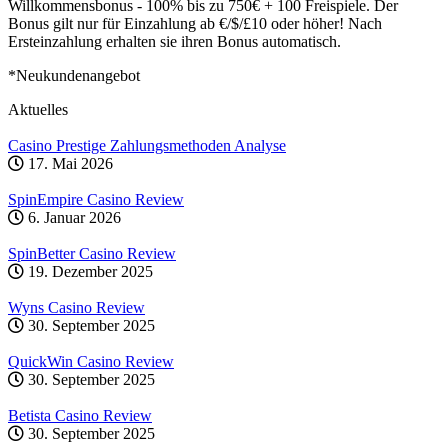
Willkommensbonus - 100% bis zu 750€ + 100 Freispiele. Der
Bonus gilt nur für Einzahlung ab €/$/£10 oder höher! Nach
Ersteinzahlung erhalten sie ihren Bonus automatisch.
*Neukundenangebot
Aktuelles
Casino Prestige Zahlungsmethoden Analyse
17. Mai 2026
SpinEmpire Casino Review
6. Januar 2026
SpinBetter Casino Review
19. Dezember 2025
Wyns Casino Review
30. September 2025
QuickWin Casino Review
30. September 2025
Betista Casino Review
30. September 2025