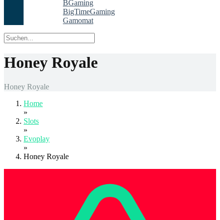
BGaming
BigTimeGaming
Gamomat
Honey Royale
Honey Royale
Home
»
Slots
»
Evoplay
»
Honey Royale