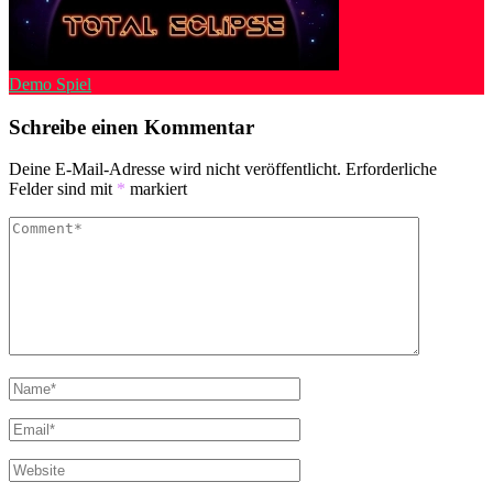
Demo Spiel
Schreibe einen Kommentar
Deine E-Mail-Adresse wird nicht veröffentlicht.
Erforderliche
Felder sind mit
*
markiert