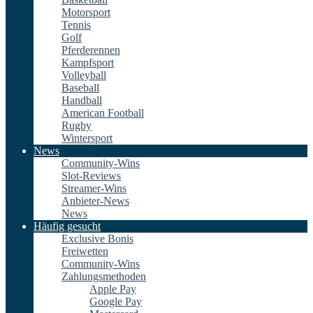
Motorsport
Tennis
Golf
Pferderennen
Kampfsport
Volleyball
Baseball
Handball
American Football
Rugby
Wintersport
News
Community-Wins
Slot-Reviews
Streamer-Wins
Anbieter-News
News
Häufig gesucht
Exclusive Bonis
Freiwetten
Community-Wins
Zahlungsmethoden
Apple Pay
Google Pay