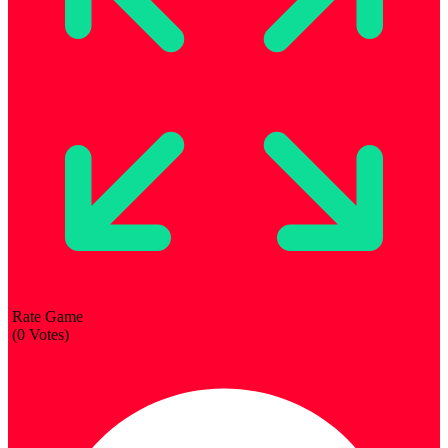
Rate Game
(
0
Votes)