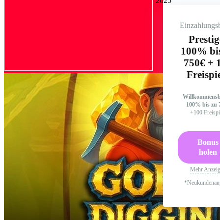
2025
Einzahlungs
Prestig
100% bi
750€ + 
Freispi
Willkommens
100% bis zu 
+100 Freispi
Bonus
holen
Mehr Anzei
*Neukundenan