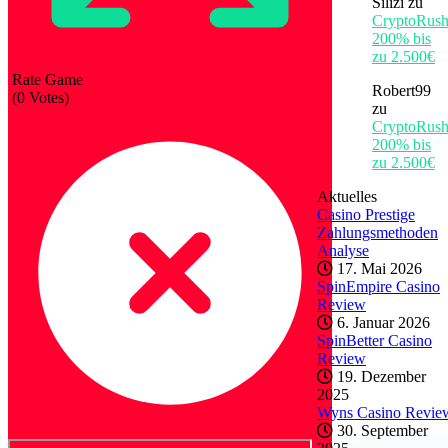
Silizi
zu
CryptoRush
200% bis
zu 2.500€
Rate Game
Robert99
(
0
Votes)
zu
CryptoRush
200% bis
zu 2.500€
Aktuelles
Casino Prestige
Zahlungsmethoden
Analyse
17. Mai 2026
SpinEmpire Casino
Review
6. Januar 2026
SpinBetter Casino
Review
19. Dezember
2025
Wyns Casino Revie
30. September