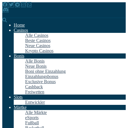
Home
Casinos
Alle Casinos
Beste Casinos
Neue Casinos
Krypto Casinos
Bonis
Alle Bonis
Neue Bonis
Boni ohne Einzahlung
Einzahlungsbonus
Exclusive Bonus
Cashback
Freiwetten
Slots
Entwickler
Märtke
Alle Märkte
eSports
Fußball
Basketball