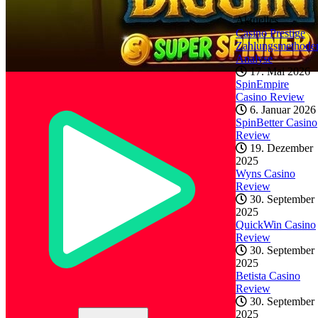
Aktuelles
Casino Prestige
Zahlungsmethode
Analyse
17. Mai 2026
SpinEmpire
Casino Review
6. Januar 2026
SpinBetter Casino
Review
19. Dezember
2025
Wyns Casino
Review
30. September
2025
QuickWin Casino
Review
30. September
2025
Betista Casino
Review
30. September
2025