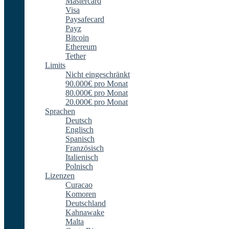
Mastercard
Visa
Paysafecard
Payz
Bitcoin
Ethereum
Tether
Limits
Nicht eingeschränkt
90.000€ pro Monat
80.000€ pro Monat
20.000€ pro Monat
Sprachen
Deutsch
Englisch
Spanisch
Französisch
Italienisch
Polnisch
Lizenzen
Curacao
Komoren
Deutschland
Kahnawake
Malta