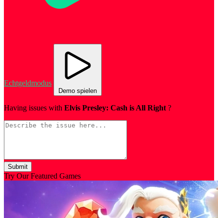
Echtgeldmodus
Demo spielen
Having issues with
Elvis Presley: Cash is All Right
?
Submit
Try Our Featured Games