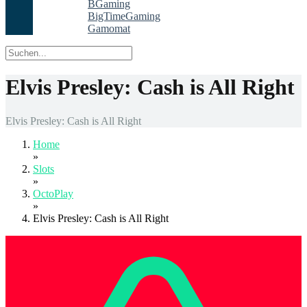
BGaming
BigTimeGaming
Gamomat
Elvis Presley: Cash is All Right
Elvis Presley: Cash is All Right
Home
»
Slots
»
OctoPlay
»
Elvis Presley: Cash is All Right