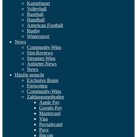
Kampfsport
Volleyball
Baseball
Handball
American Football
Rugby
Wintersport
News
Community-Wins
Slot-Reviews
Streamer-Wins
Anbieter-News
News
Häufig gesucht
Exclusive Bonis
Freiwetten
Community-Wins
Zahlungsmethoden
Apple Pay
Google Pay
Mastercard
Visa
Paysafecard
Payz
Bitcoin