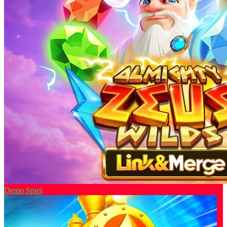
Demo Spiel