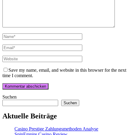
Save my name, email, and website in this browser for the next
time I comment.
Suchen
Suchen
Aktuelle Beiträge
Casino Prestige Zahlungsmethoden Analyse
SpinEmpire Casino Review