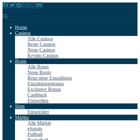
Home
Casinos
Alle Casinos
Beste Casinos
Neue Casinos
Krypto Casinos
Bonis
Alle Bonis
Neue Bonis
Boni ohne Einzahlung
Einzahlungsbonus
Exclusive Bonus
Cashback
Freiwetten
Slots
Entwickler
Märtke
Alle Märkte
eSports
Fußball
Basketball