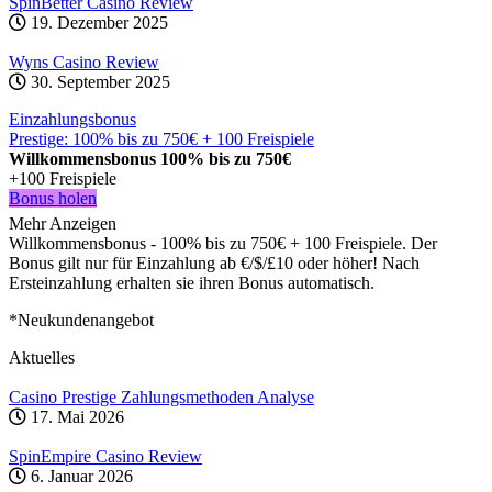
SpinBetter Casino Review
19. Dezember 2025
Wyns Casino Review
30. September 2025
Einzahlungsbonus
Prestige: 100% bis zu 750€ + 100 Freispiele
Willkommensbonus 100% bis zu 750€
+100 Freispiele
Bonus holen
Mehr Anzeigen
Willkommensbonus - 100% bis zu 750€ + 100 Freispiele. Der
Bonus gilt nur für Einzahlung ab €/$/£10 oder höher! Nach
Ersteinzahlung erhalten sie ihren Bonus automatisch.
*Neukundenangebot
Aktuelles
Casino Prestige Zahlungsmethoden Analyse
17. Mai 2026
SpinEmpire Casino Review
6. Januar 2026