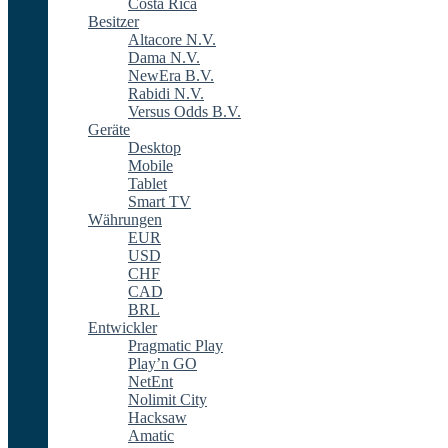
Costa Rica
Besitzer
Altacore N.V.
Dama N.V.
NewEra B.V.
Rabidi N.V.
Versus Odds B.V.
Geräte
Desktop
Mobile
Tablet
Smart TV
Währungen
EUR
USD
CHF
CAD
BRL
Entwickler
Pragmatic Play
Play’n GO
NetEnt
Nolimit City
Hacksaw
Amatic