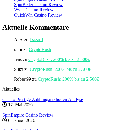
SpinBetter Casino Review
Wyns Casino Review
QuickWin Casino Review
Aktuelle Kommentare
Alex
zu
Dazard
rami
zu
CryptoRush
Jens
zu
CryptoRush: 200% bis zu 2.500€
Silizi
zu
CryptoRush: 200% bis zu 2.500€
Robert99
zu
CryptoRush: 200% bis zu 2.500€
Aktuelles
Casino Prestige Zahlungsmethoden Analyse
17. Mai 2026
SpinEmpire Casino Review
6. Januar 2026