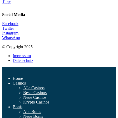
Tipps
Social Media
Facebook
Twitter
Instagram
WhatsApp
© Copyright 2025
Impressum
Datenschutz
Home
Casinos
Alle Casinos
Beste Casinos
Neue Casinos
Krypto Casinos
Bonis
Alle Bonis
Neue Bonis