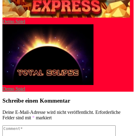
Demo Spiel
Demo Spiel
Schreibe einen Kommentar
Deine E-Mail-Adresse wird nicht veröffentlicht.
Erforderliche
Felder sind mit
*
markiert