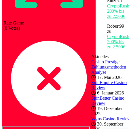
Silizi
zu
CryptoRush
200% bis
zu 2.500€
Rate Game
Robert99
(
0
Votes)
zu
CryptoRush
200% bis
zu 2.500€
Aktuelles
Casino Prestige
Zahlungsmethoden
Analyse
17. Mai 2026
SpinEmpire Casino
Review
6. Januar 2026
SpinBetter Casino
Review
19. Dezember
2025
Wyns Casino Revie
30. September