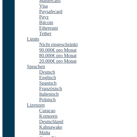
Mastercard
Visa
Paysafecard
Payz
Bitcoin
Ethereum
Tether
Limits
Nicht eingeschränkt
90.000€ pro Monat
80.000€ pro Monat
20.000€ pro Monat
Sprachen
Deutsch
Englisch
Spanisch
Französisch
Italienisch
Polnisch
Lizenzen
Curacao
Komoren
Deutschland
Kahnawake
Malta