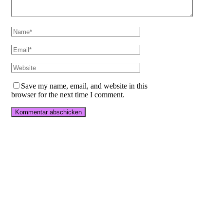
Save my name, email, and website in this
browser for the next time I comment.