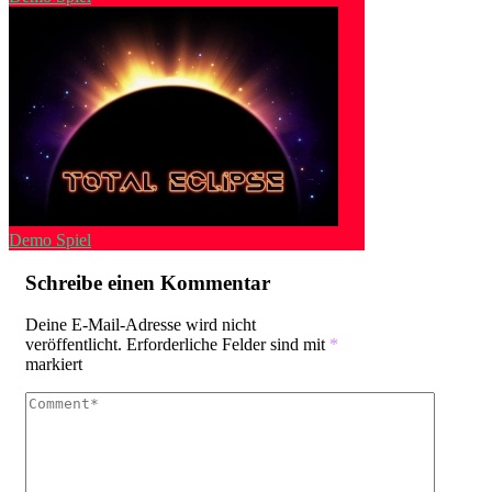
Demo Spiel
Schreibe einen Kommentar
Deine E-Mail-Adresse wird nicht
veröffentlicht.
Erforderliche Felder sind mit
*
markiert