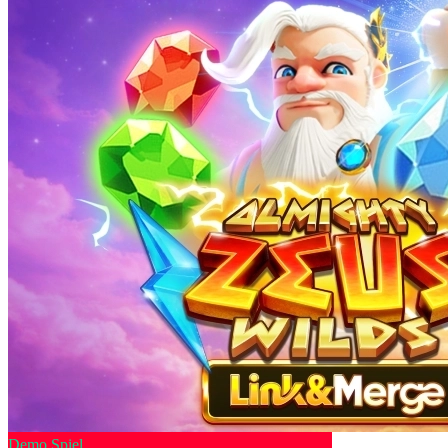
Demo Spiel