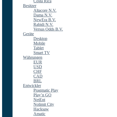
Costa Rica
Besitzer
Altacore N.V.
Dama N.V.
NewEra B.V.
Rabidi N.V.
Versus Odds B.V.
Geräte
Desktop
Mobile
Tablet
Smart TV
Währungen
EUR
USD
CHF
CAD
BRL
Entwickler
Pragmatic Play
Play’n GO
NetEnt
Nolimit City
Hacksaw
Amatic