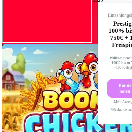
2025
Einzahlungs
Prestig
100% bi
750€ + 
Freispi
Willkommens
100% bis zu 
+100 Freispi
Bonus
holen
Mehr Anzei
*Neukundenan