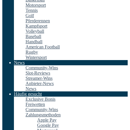
Motorsport
Tennis
Golf
Pferderennen
Kampfsport
Volleyball
Baseball
Handball
American Football
Rugby
Wintersport
News
Community-Wins
Slot-Reviews
Streamer-Wins
Anbieter-News
News
Häufig gesucht
Exclusive Bonis
Freiwetten
Community-Wins
Zahlungsmethoden
Apple Pay
Google Pay