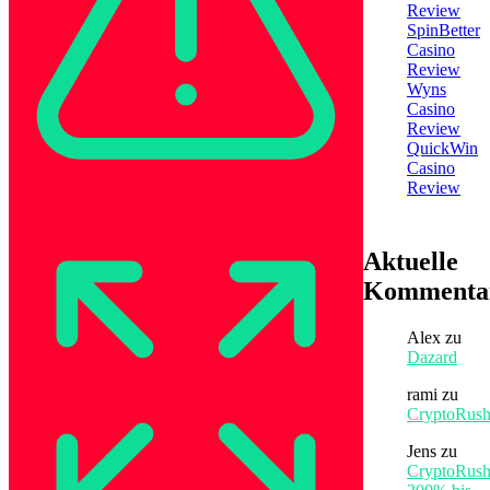
Review
SpinBetter
Casino
Review
Wyns
Casino
Review
QuickWin
Casino
Review
Aktuelle
Kommenta
Alex
zu
Dazard
rami
zu
CryptoRus
Jens
zu
CryptoRush