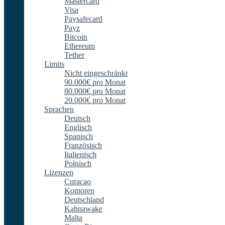
Mastercard
Visa
Paysafecard
Payz
Bitcoin
Ethereum
Tether
Limits
Nicht eingeschränkt
90.000€ pro Monat
80.000€ pro Monat
20.000€ pro Monat
Sprachen
Deutsch
Englisch
Spanisch
Französisch
Italienisch
Polnisch
Lizenzen
Curacao
Komoren
Deutschland
Kahnawake
Malta