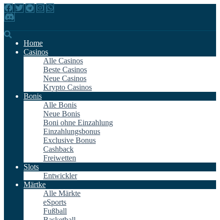
Home
Casinos
Alle Casinos
Beste Casinos
Neue Casinos
Krypto Casinos
Bonis
Alle Bonis
Neue Bonis
Boni ohne Einzahlung
Einzahlungsbonus
Exclusive Bonus
Cashback
Freiwetten
Slots
Entwickler
Märtke
Alle Märkte
eSports
Fußball
Basketball