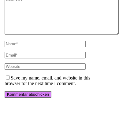
Save my name, email, and website in this
browser for the next time I comment.