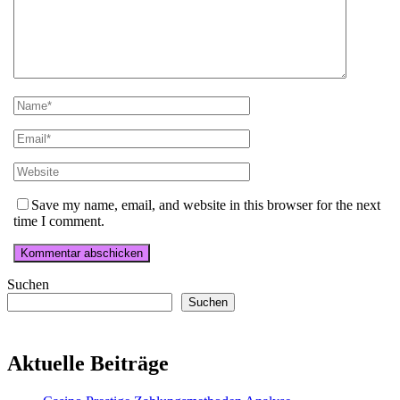
Save my name, email, and website in this browser for the next
time I comment.
Suchen
Suchen
Aktuelle Beiträge