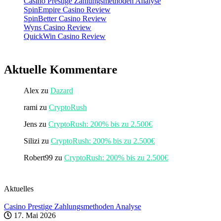
Casino Prestige Zahlungsmethoden Analyse
SpinEmpire Casino Review
SpinBetter Casino Review
Wyns Casino Review
QuickWin Casino Review
Aktuelle Kommentare
Alex
zu
Dazard
rami
zu
CryptoRush
Jens
zu
CryptoRush: 200% bis zu 2.500€
Silizi
zu
CryptoRush: 200% bis zu 2.500€
Robert99
zu
CryptoRush: 200% bis zu 2.500€
Aktuelles
Casino Prestige Zahlungsmethoden Analyse
17. Mai 2026