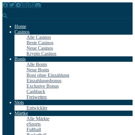
Home
Casinos
Alle Casinos
Beste Casinos
Neue Casinos
Krypto Casinos
Bonis
Alle Bonis
Neue Bonis
Boni ohne Einzahlung
Einzahlungsbonus
Exclusive Bonus
Cashback
Freiwetten
Slots
Entwickler
Märtke
Alle Märkte
eSports
Fußball
Basketball