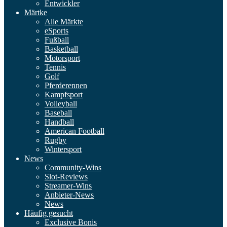
Entwickler
Märtke
Alle Märkte
eSports
Fußball
Basketball
Motorsport
Tennis
Golf
Pferderennen
Kampfsport
Volleyball
Baseball
Handball
American Football
Rugby
Wintersport
News
Community-Wins
Slot-Reviews
Streamer-Wins
Anbieter-News
News
Häufig gesucht
Exclusive Bonis