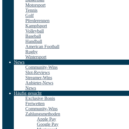
Motorsport
Tennis
Golf
Pferderennen
Kampfsport
Volleyball
Baseball
Handball
American Football
Rugby
Wintersport
News
Community-Wins
Slot-Reviews
Streamer-Wins
Anbieter-News
News
Häufig gesucht
Exclusive Bonis
Freiwetten
Community-Wins
Zahlungsmethoden
Apple Pay
Google Pay