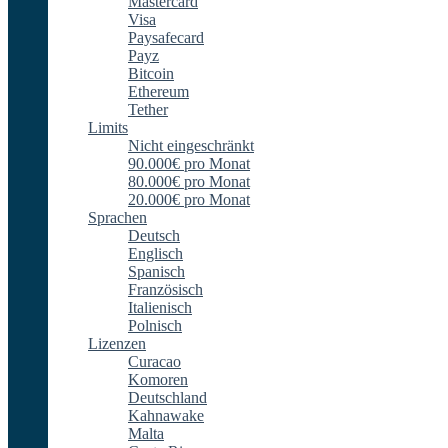
Mastercard
Visa
Paysafecard
Payz
Bitcoin
Ethereum
Tether
Limits
Nicht eingeschränkt
90.000€ pro Monat
80.000€ pro Monat
20.000€ pro Monat
Sprachen
Deutsch
Englisch
Spanisch
Französisch
Italienisch
Polnisch
Lizenzen
Curacao
Komoren
Deutschland
Kahnawake
Malta