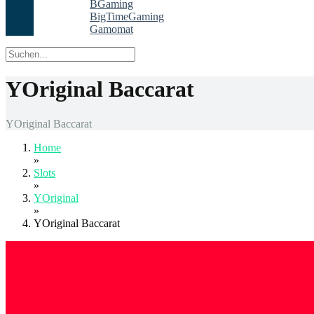
BGaming
BigTimeGaming
Gamomat
YOriginal Baccarat
YOriginal Baccarat
Home
»
Slots
»
YOriginal
»
YOriginal Baccarat