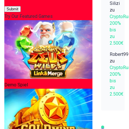
Silizi
Submit
zu
Try Our Featured Games
CryptoRu
200%
bis
zu
2.500€
Robert99
zu
CryptoRu
200%
bis
Demo Spiel
zu
2.500€