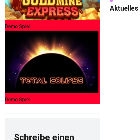
Aktuelles
Demo Spiel
Demo Spiel
Schreibe einen