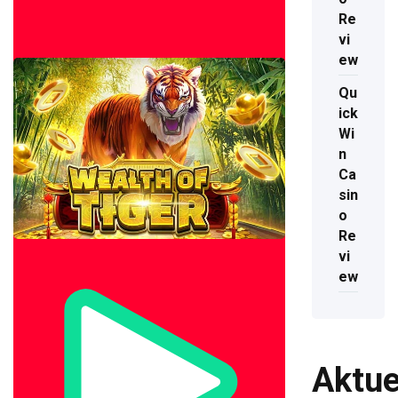
Re
vi
ew
Qu
ick
Wi
n
Ca
sin
o
Re
vi
ew
Aktue