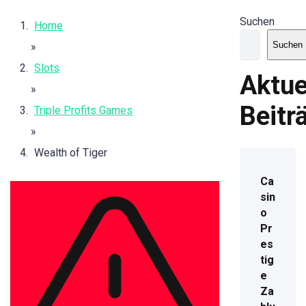
Suchen
Home
Suchen
»
Slots
Aktue
»
Beitr
Triple Profits Games
»
Wealth of Tiger
Ca
sin
o
Pr
es
tig
e
Za