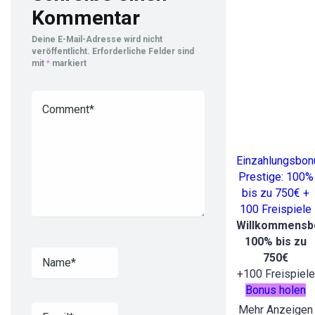
Kommentar
Deine E-Mail-Adresse wird nicht
veröffentlicht.
Erforderliche Felder sind
mit
*
markiert
Einzahlungsbon
Prestige: 100%
bis zu 750€ +
100 Freispiele
Willkommensb
100% bis zu
750€
+100 Freispiele
Bonus holen
Mehr Anzeigen