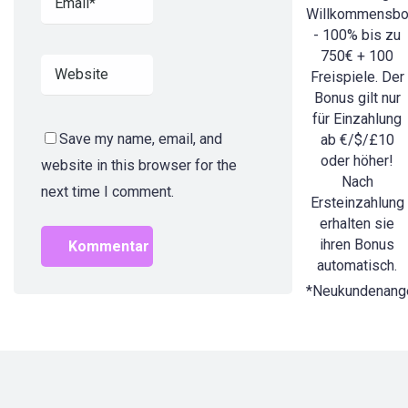
Willkommensb
- 100% bis zu
750€ + 100
Freispiele. Der
Bonus gilt nur
für Einzahlung
Save my name, email, and
ab €/$/£10
oder höher!
website in this browser for the
Nach
next time I comment.
Ersteinzahlung
erhalten sie
ihren Bonus
automatisch.
*Neukundenang