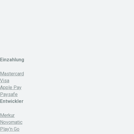
Einzahlung
Mastercard
Visa
Apple Pay
Paysafe
Entwickler
Merkur
Novomatic
Play'n Go