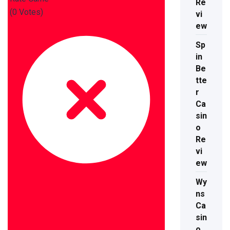
Re
(
0
Votes)
vi
ew
Sp
in
Be
tte
r
Ca
sin
o
Re
vi
ew
Wy
ns
Ca
sin
o