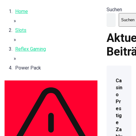
Suchen
Home
Suchen
»
Slots
Aktue
»
Beitr
Reflex Gaming
»
Power Pack
Ca
sin
o
Pr
es
tig
e
Za