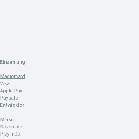
Einzahlung
Mastercard
Visa
Apple Pay
Paysafe
Entwickler
Merkur
Novomatic
Play'n Go