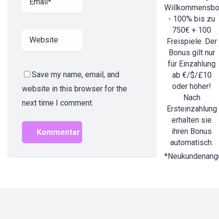
Willkommensb
- 100% bis zu
750€ + 100
Freispiele. Der
Bonus gilt nur
für Einzahlung
Save my name, email, and
ab €/$/£10
oder höher!
website in this browser for the
Nach
next time I comment.
Ersteinzahlung
erhalten sie
ihren Bonus
automatisch.
*Neukundenang