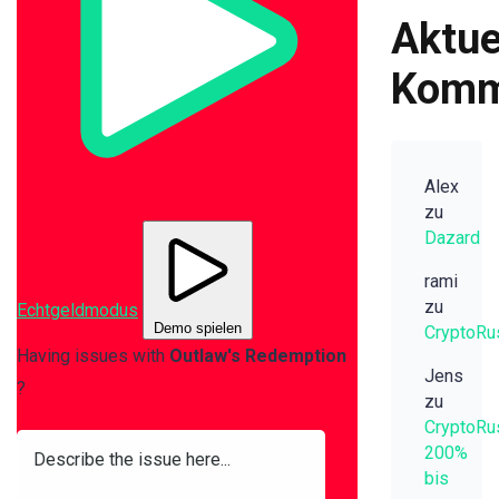
Aktue
Komm
Alex
zu
Dazard
rami
zu
Echtgeldmodus
Demo spielen
CryptoRu
Having issues with
Outlaw's Redemption
Jens
?
zu
CryptoRu
200%
bis