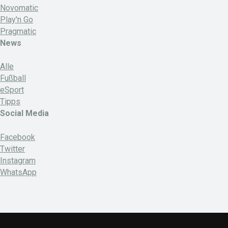
Novomatic
Play'n Go
Pragmatic
News
Alle
Fußball
eSport
Tipps
Social Media
Facebook
Twitter
Instagram
WhatsApp