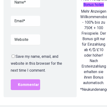
Bonus holen
Mehr Anzeigen
Willkommensb
- 100% bis zu
750€ + 100
Freispiele. Der
Bonus gilt nur
für Einzahlung
ab €/$/£10
oder höher!
Save my name, email, and
Nach
website in this browser for the
Ersteinzahlung
next time I comment.
erhalten sie
ihren Bonus
automatisch.
*Neukundenang