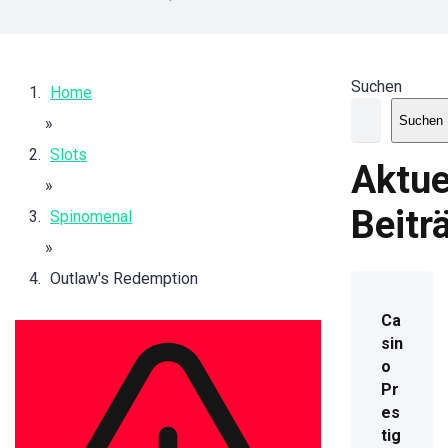
Suchen
Home
Suchen
»
Slots
Aktue
»
Beitr
Spinomenal
»
Outlaw's Redemption
Ca
sin
o
Pr
es
tig