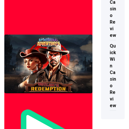
Ca
sin
o
Re
vi
ew
Qu
ick
Wi
n
Ca
sin
o
Re
vi
ew