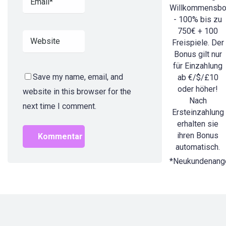
Willkommensb
- 100% bis zu
750€ + 100
Freispiele. Der
Bonus gilt nur
für Einzahlung
Save my name, email, and
ab €/$/£10
oder höher!
website in this browser for the
Nach
next time I comment.
Ersteinzahlung
erhalten sie
ihren Bonus
automatisch.
*Neukundenang