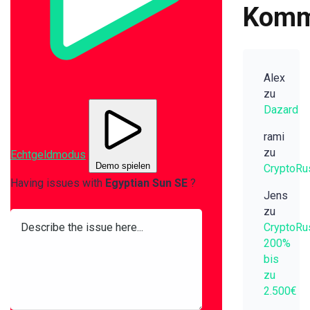
Komm
Alex
zu
Dazard
rami
zu
Echtgeldmodus
Demo spielen
CryptoRu
Having issues with
Egyptian Sun SE
?
Jens
zu
CryptoRu
200%
bis
zu
2.500€