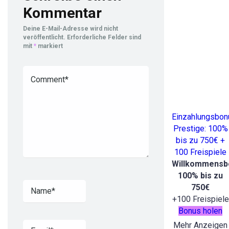
Kommentar
Deine E-Mail-Adresse wird nicht
veröffentlicht.
Erforderliche Felder sind
mit
*
markiert
Einzahlungsbon
Prestige: 100%
bis zu 750€ +
100 Freispiele
Willkommensb
100% bis zu
750€
+100 Freispiele
Bonus holen
Mehr Anzeigen