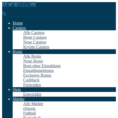
Home
Casinos
Alle Casinos
Beste Casinos
Neue Casinos
Krypto Casinos
Bonis
Alle Bonis
Neue Bonis
Boni ohne Einzahlung
Einzahlungsbonus
Exclusive Bonus
Cashback
Freiwetten
Slots
Entwickler
Märtke
Alle Märkte
eSports
Fußball
Basketball