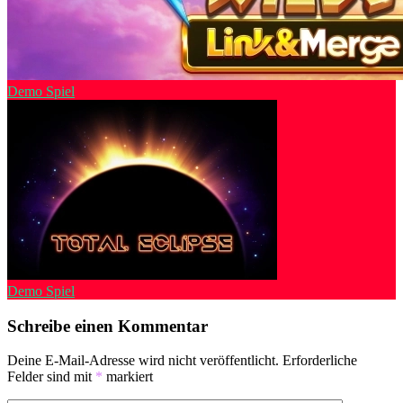
Demo Spiel
Demo Spiel
Schreibe einen Kommentar
Deine E-Mail-Adresse wird nicht veröffentlicht.
Erforderliche
Felder sind mit
*
markiert