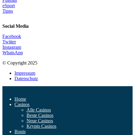
Fußball
eSport
Tipps
Social Media
Facebook
Twitter
Instagram
WhatsApp
© Copyright 2025
Impressum
Datenschutz
Home
Casinos
Alle Casinos
Beste Casinos
Neue Casinos
Krypto Casinos
Bonis