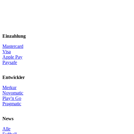
Einzahlung
Mastercard
Visa
Apple Pay
Paysafe
Entwickler
Merkur
Novomatic
Play'n Go
Pragmatic
News
Alle