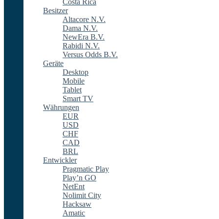
Costa Rica
Besitzer
Altacore N.V.
Dama N.V.
NewEra B.V.
Rabidi N.V.
Versus Odds B.V.
Geräte
Desktop
Mobile
Tablet
Smart TV
Währungen
EUR
USD
CHF
CAD
BRL
Entwickler
Pragmatic Play
Play’n GO
NetEnt
Nolimit City
Hacksaw
Amatic