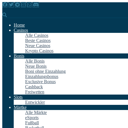
Home
Casinos
Alle Casinos
Beste Casinos
Neue Casinos
Krypto Casinos
Bonis
Alle Bonis
Neue Bonis
Boni ohne Einzahlung
Einzahlungsbonus
Exclusive Bonus
Cashback
Freiwetten
Slots
Entwickler
Märtke
Alle Märkte
eSports
Fußball
Basketball