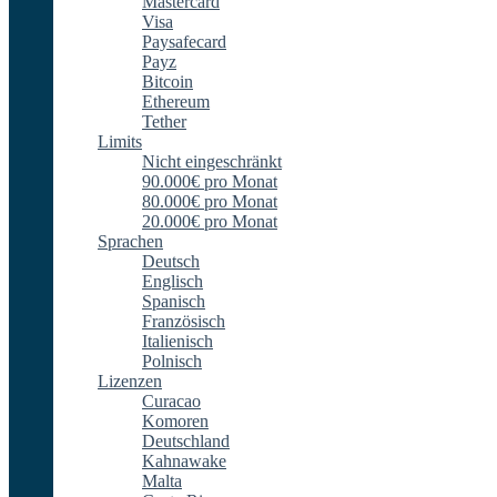
Mastercard
Visa
Paysafecard
Payz
Bitcoin
Ethereum
Tether
Limits
Nicht eingeschränkt
90.000€ pro Monat
80.000€ pro Monat
20.000€ pro Monat
Sprachen
Deutsch
Englisch
Spanisch
Französisch
Italienisch
Polnisch
Lizenzen
Curacao
Komoren
Deutschland
Kahnawake
Malta