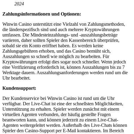
2024
Zahlungsinformationen und Optionen:
Winwin Casino unterstützt eine Vielzahl von Zahlungsmethoden,
die länderspezifisch sind und auch mehrere Kryptowährungen
umfassen. Die Mindesteinzahlungs- und -auszahlungsbeträge
variieren, daher sollten Spieler den Kassenbereich überprüfen,
sobald sie ein Konto eröffnet haben. Es werden keine
Zahlungsgebühren erhoben, und das Casino bemüht sich,
Auszahlungen so schnell wie möglich zu bearbeiten. Für
Kryptowährungen erfolgt dies sogar noch schneller. Wenn jedoch
eine Verifizierung erforderlich ist, können Auszahlungen bis zu 7
Werktage dauern. Auszahlungsanforderungen werden rund um die
Uhr bearbeitet.
Kundensupport:
Der Kundenservice bei Winwin Casino ist rund um die Uhr
verfügbar. Der Live-Chat ist eine der schnellsten Möglichkeiten,
Unterstützung zu erhalten. Spieler werden zunächst mit einem
virtuellen Agenten verbunden, der häufig gestellte Fragen
beantworten kann, und können jederzeit zu einem Live-Chat-
Agenten weitergeleitet werden. Außerhalb des Live-Chats können
Spieler den Casino-Support per E-Mail kontaktieren. Im Bereich