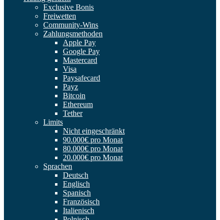
Exclusive Bonis
Freiwetten
Community-Wins
Zahlungsmethoden
Apple Pay
Google Pay
Mastercard
Visa
Paysafecard
Payz
Bitcoin
Ethereum
Tether
Limits
Nicht eingeschränkt
90.000€ pro Monat
80.000€ pro Monat
20.000€ pro Monat
Sprachen
Deutsch
Englisch
Spanisch
Französisch
Italienisch
Polnisch