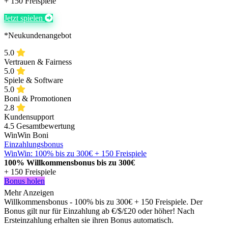
+ 150 Freispiele
Jetzt spielen
*Neukundenangebot
5.0
Vertrauen & Fairness
5.0
Spiele & Software
5.0
Boni & Promotionen
2.8
Kundensupport
4.5
Gesamtbewertung
WinWin Boni
Einzahlungsbonus
WinWin: 100% bis zu 300€ + 150 Freispiele
100% Willkommensbonus bis zu 300€
+ 150 Freispiele
Bonus holen
Mehr Anzeigen
Willkommensbonus - 100% bis zu 300€ + 150 Freispiele. Der
Bonus gilt nur für Einzahlung ab €/$/£20 oder höher! Nach
Ersteinzahlung erhalten sie ihren Bonus automatisch.