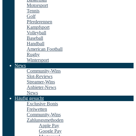
Motorsport
Tennis
Golf
Pferderennen
Kampfsport
Volleyball
Baseball
Handball
American Football
Rugby
Wintersport
News
Community-Wins
Slot-Reviews
Streamer-Wins
Anbieter-News
News
Häufig gesucht
Exclusive Bonis
Freiwetten
Community-Wins
Zahlungsmethoden
Apple Pay
Google Pay