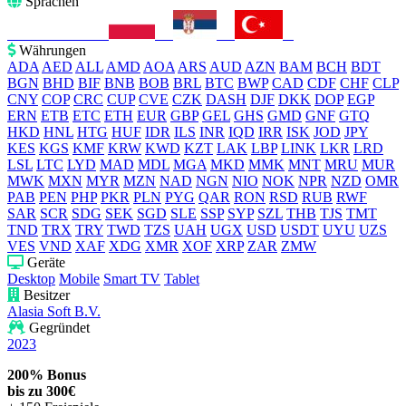
Sprachen
Währungen
ADA
AED
ALL
AMD
AOA
ARS
AUD
AZN
BAM
BCH
BDT
BGN
BHD
BIF
BNB
BOB
BRL
BTC
BWP
CAD
CDF
CHF
CLP
CNY
COP
CRC
CUP
CVE
CZK
DASH
DJF
DKK
DOP
EGP
ERN
ETB
ETC
ETH
EUR
GBP
GEL
GHS
GMD
GNF
GTQ
HKD
HNL
HTG
HUF
IDR
ILS
INR
IQD
IRR
ISK
JOD
JPY
KES
KGS
KMF
KRW
KWD
KZT
LAK
LBP
LINK
LKR
LRD
LSL
LTC
LYD
MAD
MDL
MGA
MKD
MMK
MNT
MRU
MUR
MWK
MXN
MYR
MZN
NAD
NGN
NIO
NOK
NPR
NZD
OMR
PAB
PEN
PHP
PKR
PLN
PYG
QAR
RON
RSD
RUB
RWF
SAR
SCR
SDG
SEK
SGD
SLE
SSP
SYP
SZL
THB
TJS
TMT
TND
TRX
TRY
TWD
TZS
UAH
UGX
USD
USDT
UYU
UZS
VES
VND
XAF
XDG
XMR
XOF
XRP
ZAR
ZMW
Geräte
Desktop
Mobile
Smart TV
Tablet
Besitzer
Alasia Soft B.V.
Gegründet
2023
200% Bonus
bis zu 300€