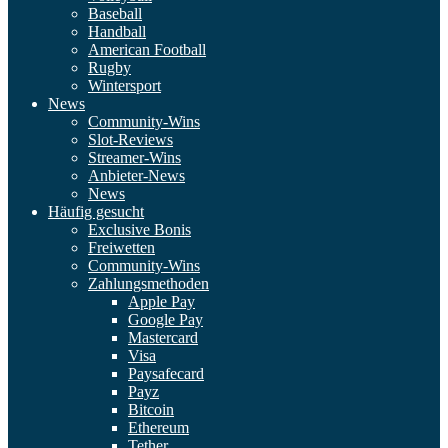
Baseball
Handball
American Football
Rugby
Wintersport
News
Community-Wins
Slot-Reviews
Streamer-Wins
Anbieter-News
News
Häufig gesucht
Exclusive Bonis
Freiwetten
Community-Wins
Zahlungsmethoden
Apple Pay
Google Pay
Mastercard
Visa
Paysafecard
Payz
Bitcoin
Ethereum
Tether