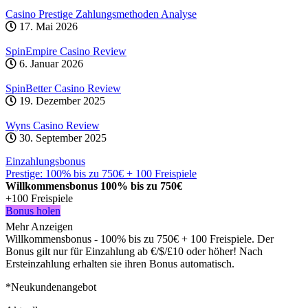
Casino Prestige Zahlungsmethoden Analyse
17. Mai 2026
SpinEmpire Casino Review
6. Januar 2026
SpinBetter Casino Review
19. Dezember 2025
Wyns Casino Review
30. September 2025
Einzahlungsbonus
Prestige: 100% bis zu 750€ + 100 Freispiele
Willkommensbonus 100% bis zu 750€
+100 Freispiele
Bonus holen
Mehr Anzeigen
Willkommensbonus - 100% bis zu 750€ + 100 Freispiele. Der
Bonus gilt nur für Einzahlung ab €/$/£10 oder höher! Nach
Ersteinzahlung erhalten sie ihren Bonus automatisch.
*Neukundenangebot