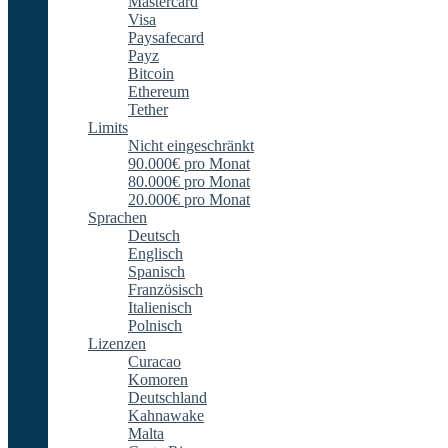
Mastercard
Visa
Paysafecard
Payz
Bitcoin
Ethereum
Tether
Limits
Nicht eingeschränkt
90.000€ pro Monat
80.000€ pro Monat
20.000€ pro Monat
Sprachen
Deutsch
Englisch
Spanisch
Französisch
Italienisch
Polnisch
Lizenzen
Curacao
Komoren
Deutschland
Kahnawake
Malta