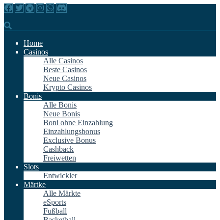
Home
Casinos
Alle Casinos
Beste Casinos
Neue Casinos
Krypto Casinos
Bonis
Alle Bonis
Neue Bonis
Boni ohne Einzahlung
Einzahlungsbonus
Exclusive Bonus
Cashback
Freiwetten
Slots
Entwickler
Märtke
Alle Märkte
eSports
Fußball
Basketball