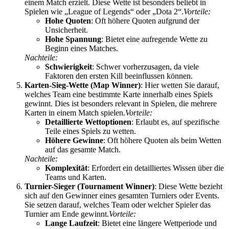
einem Match erzielt. Diese Wette ist besonders beliebt in
Spielen wie „League of Legends“ oder „Dota 2“.
Vorteile:
Hohe Quoten
: Oft höhere Quoten aufgrund der
Unsicherheit.
Hohe Spannung
: Bietet eine aufregende Wette zu
Beginn eines Matches.
Nachteile:
Schwierigkeit
: Schwer vorherzusagen, da viele
Faktoren den ersten Kill beeinflussen können.
Karten-Sieg-Wette (Map Winner)
: Hier wetten Sie darauf,
welches Team eine bestimmte Karte innerhalb eines Spiels
gewinnt. Dies ist besonders relevant in Spielen, die mehrere
Karten in einem Match spielen.
Vorteile:
Detaillierte Wettoptionen
: Erlaubt es, auf spezifische
Teile eines Spiels zu wetten.
Höhere Gewinne
: Oft höhere Quoten als beim Wetten
auf das gesamte Match.
Nachteile:
Komplexität
: Erfordert ein detailliertes Wissen über die
Teams und Karten.
Turnier-Sieger (Tournament Winner)
: Diese Wette bezieht
sich auf den Gewinner eines gesamten Turniers oder Events.
Sie setzen darauf, welches Team oder welcher Spieler das
Turnier am Ende gewinnt.
Vorteile:
Lange Laufzeit
: Bietet eine längere Wettperiode und