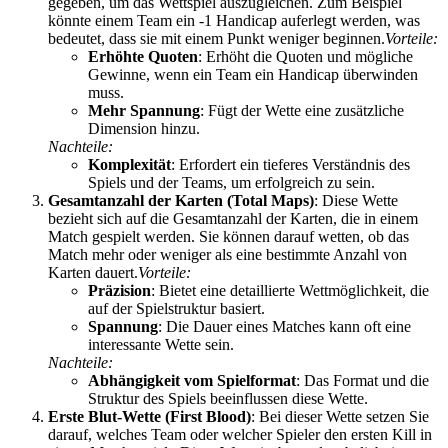
gegeben, um das Wettspiel auszugleichen. Zum Beispiel
könnte einem Team ein -1 Handicap auferlegt werden, was
bedeutet, dass sie mit einem Punkt weniger beginnen.
Vorteile:
Erhöhte Quoten
: Erhöht die Quoten und mögliche
Gewinne, wenn ein Team ein Handicap überwinden
muss.
Mehr Spannung
: Fügt der Wette eine zusätzliche
Dimension hinzu.
Nachteile:
Komplexität
: Erfordert ein tieferes Verständnis des
Spiels und der Teams, um erfolgreich zu sein.
Gesamtanzahl der Karten (Total Maps)
: Diese Wette
bezieht sich auf die Gesamtanzahl der Karten, die in einem
Match gespielt werden. Sie können darauf wetten, ob das
Match mehr oder weniger als eine bestimmte Anzahl von
Karten dauert.
Vorteile:
Präzision
: Bietet eine detaillierte Wettmöglichkeit, die
auf der Spielstruktur basiert.
Spannung
: Die Dauer eines Matches kann oft eine
interessante Wette sein.
Nachteile:
Abhängigkeit vom Spielformat
: Das Format und die
Struktur des Spiels beeinflussen diese Wette.
Erste Blut-Wette (First Blood)
: Bei dieser Wette setzen Sie
darauf, welches Team oder welcher Spieler den ersten Kill in