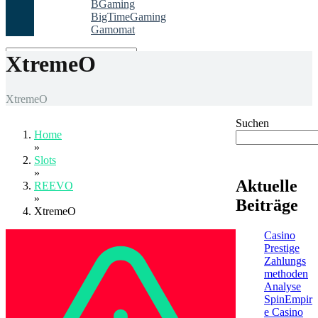
BGaming
BigTimeGaming
Gamomat
XtremeO
XtremeO
Suchen
Home
»
Slots
»
Aktuelle
REEVO
»
Beiträge
XtremeO
Casino
Prestige
Zahlungs
methoden
Analyse
SpinEmpir
e Casino