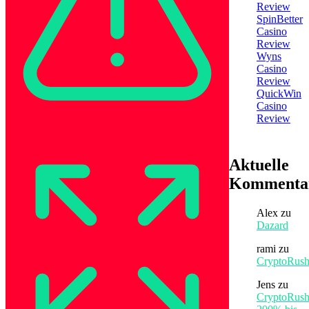
Review
SpinBetter
Casino
Review
Wyns
Casino
Review
QuickWin
Casino
Review
Aktuelle
Kommenta
Alex
zu
Dazard
rami
zu
CryptoRus
Jens
zu
CryptoRush