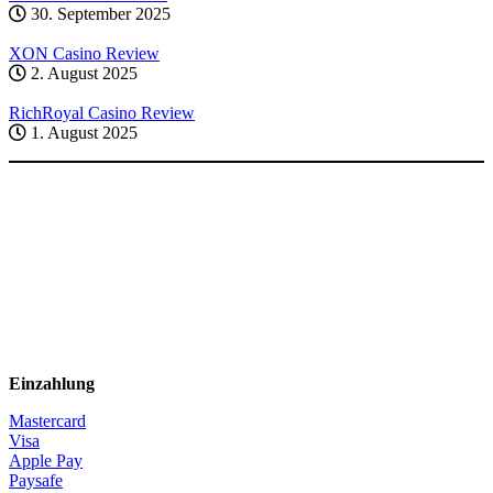
30. September 2025
XON Casino Review
2. August 2025
RichRoyal Casino Review
1. August 2025
Einzahlung
Mastercard
Visa
Apple Pay
Paysafe