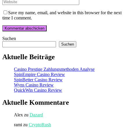
Save my name, email, and website in this browser for the next
time I comment.
Suchen
Suchen
Aktuelle Beiträge
Casino Prestige Zahlungsmethoden Analyse
SpinEmpire Casino Review
SpinBetter Casino Review
Wyns Casino Review
QuickWin Casino Review
Aktuelle Kommentare
Alex
zu
Dazard
rami
zu
CryptoRush