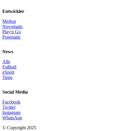
Entwickler
Merkur
Novomatic
Play'n Go
Pragmatic
News
Alle
Fußball
eSport
Tipps
Social Media
Facebook
Twitter
Instagram
WhatsApp
© Copyright 2025