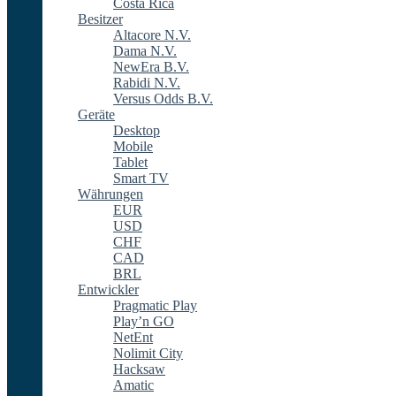
Costa Rica
Besitzer
Altacore N.V.
Dama N.V.
NewEra B.V.
Rabidi N.V.
Versus Odds B.V.
Geräte
Desktop
Mobile
Tablet
Smart TV
Währungen
EUR
USD
CHF
CAD
BRL
Entwickler
Pragmatic Play
Play’n GO
NetEnt
Nolimit City
Hacksaw
Amatic