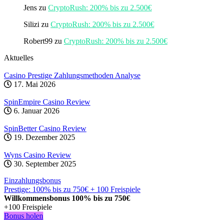
Jens
zu
CryptoRush: 200% bis zu 2.500€
Silizi
zu
CryptoRush: 200% bis zu 2.500€
Robert99
zu
CryptoRush: 200% bis zu 2.500€
Aktuelles
Casino Prestige Zahlungsmethoden Analyse
17. Mai 2026
SpinEmpire Casino Review
6. Januar 2026
SpinBetter Casino Review
19. Dezember 2025
Wyns Casino Review
30. September 2025
Einzahlungsbonus
Prestige: 100% bis zu 750€ + 100 Freispiele
Willkommensbonus 100% bis zu 750€
+100 Freispiele
Bonus holen