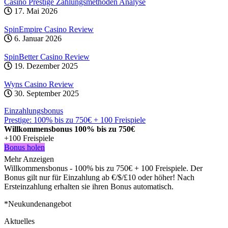
Casino Prestige Zahlungsmethoden Analyse
17. Mai 2026
SpinEmpire Casino Review
6. Januar 2026
SpinBetter Casino Review
19. Dezember 2025
Wyns Casino Review
30. September 2025
Einzahlungsbonus
Prestige: 100% bis zu 750€ + 100 Freispiele
Willkommensbonus 100% bis zu 750€
+100 Freispiele
Bonus holen
Mehr Anzeigen
Willkommensbonus - 100% bis zu 750€ + 100 Freispiele. Der
Bonus gilt nur für Einzahlung ab €/$/£10 oder höher! Nach
Ersteinzahlung erhalten sie ihren Bonus automatisch.
*Neukundenangebot
Aktuelles