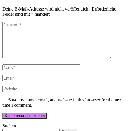
Deine E-Mail-Adresse wird nicht veröffentlicht.
Erforderliche
Felder sind mit
*
markiert
Save my name, email, and website in this browser for the next
time I comment.
Suchen