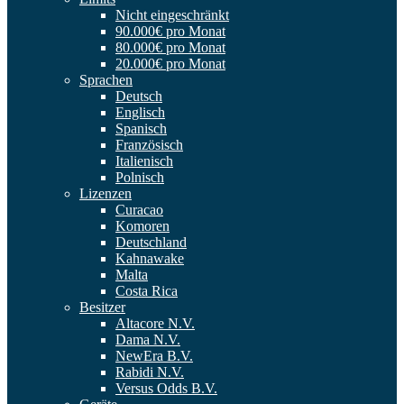
Nicht eingeschränkt
90.000€ pro Monat
80.000€ pro Monat
20.000€ pro Monat
Sprachen
Deutsch
Englisch
Spanisch
Französisch
Italienisch
Polnisch
Lizenzen
Curacao
Komoren
Deutschland
Kahnawake
Malta
Costa Rica
Besitzer
Altacore N.V.
Dama N.V.
NewEra B.V.
Rabidi N.V.
Versus Odds B.V.