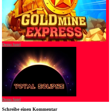
Demo Spiel
Demo Spiel
Schreibe einen Kommentar