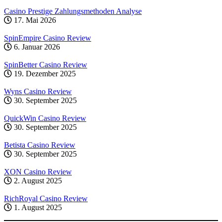
Casino Prestige Zahlungsmethoden Analyse
17. Mai 2026
SpinEmpire Casino Review
6. Januar 2026
SpinBetter Casino Review
19. Dezember 2025
Wyns Casino Review
30. September 2025
QuickWin Casino Review
30. September 2025
Betista Casino Review
30. September 2025
XON Casino Review
2. August 2025
RichRoyal Casino Review
1. August 2025