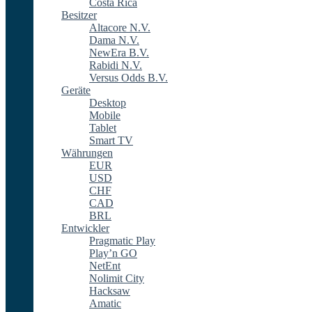
Costa Rica
Besitzer
Altacore N.V.
Dama N.V.
NewEra B.V.
Rabidi N.V.
Versus Odds B.V.
Geräte
Desktop
Mobile
Tablet
Smart TV
Währungen
EUR
USD
CHF
CAD
BRL
Entwickler
Pragmatic Play
Play’n GO
NetEnt
Nolimit City
Hacksaw
Amatic