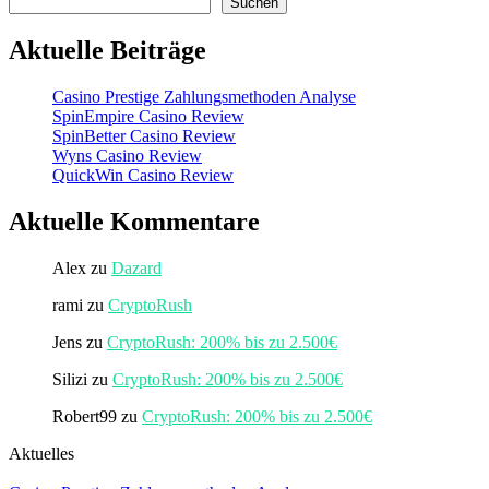
Suchen
Aktuelle Beiträge
Casino Prestige Zahlungsmethoden Analyse
SpinEmpire Casino Review
SpinBetter Casino Review
Wyns Casino Review
QuickWin Casino Review
Aktuelle Kommentare
Alex
zu
Dazard
rami
zu
CryptoRush
Jens
zu
CryptoRush: 200% bis zu 2.500€
Silizi
zu
CryptoRush: 200% bis zu 2.500€
Robert99
zu
CryptoRush: 200% bis zu 2.500€
Aktuelles