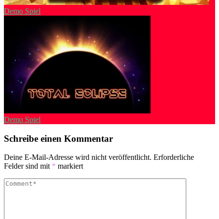
Demo Spiel
Demo Spiel
Schreibe einen Kommentar
Deine E-Mail-Adresse wird nicht veröffentlicht.
Erforderliche
Felder sind mit
*
markiert