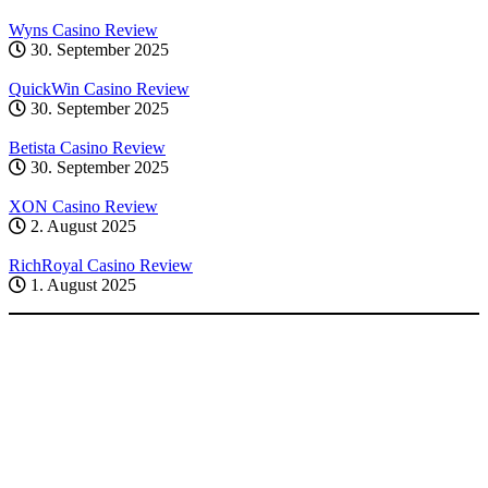
Wyns Casino Review
30. September 2025
QuickWin Casino Review
30. September 2025
Betista Casino Review
30. September 2025
XON Casino Review
2. August 2025
RichRoyal Casino Review
1. August 2025