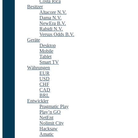
Costa Rica
Besitzer
Altacore N.V.
Dama N.V.
NewEra B.V.
Rabidi N.V.
Versus Odds B.V.
Geräte
Desktop
Mobile
Tablet
Smart TV
Währungen
EUR
USD
CHF
CAD
BRL
Entwickler
Pragmatic Play
Play’n GO
NetEnt
Nolimit City
Hacksaw
Amatic