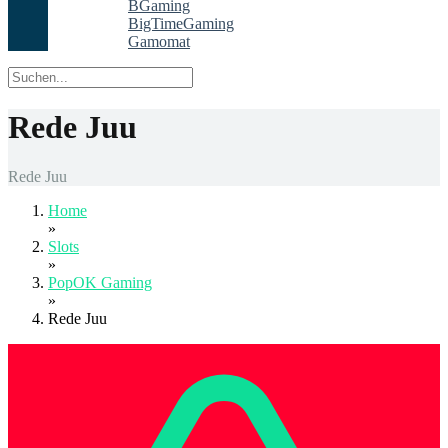
BGaming
BigTimeGaming
Gamomat
Rede Juu
Rede Juu
Home
»
Slots
»
PopOK Gaming
»
Rede Juu