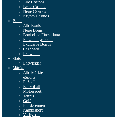
Alle Casinos
Beste Casinos
Neue Casinos
Krypto Casinos
Bonis
Alle Bonis
Neue Bonis
Boni ohne Einzahlung
Einzahlungsbonus
Exclusive Bonus
Cashback
Freiwetten
Slots
Entwickler
Märtke
Alle Märkte
eSports
Fußball
Basketball
Motorsport
Tennis
Golf
Pferderennen
Kampfsport
Volleyball