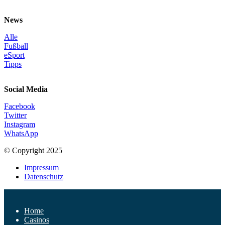
News
Alle
Fußball
eSport
Tipps
Social Media
Facebook
Twitter
Instagram
WhatsApp
© Copyright 2025
Impressum
Datenschutz
Home
Casinos