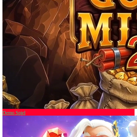
Demo Spiel