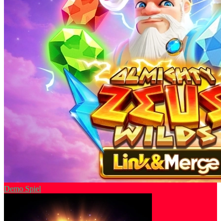
Demo Spiel