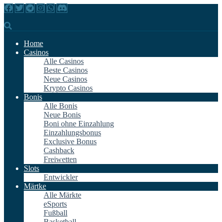
Home
Casinos
Alle Casinos
Beste Casinos
Neue Casinos
Krypto Casinos
Bonis
Alle Bonis
Neue Bonis
Boni ohne Einzahlung
Einzahlungsbonus
Exclusive Bonus
Cashback
Freiwetten
Slots
Entwickler
Märtke
Alle Märkte
eSports
Fußball
Basketball