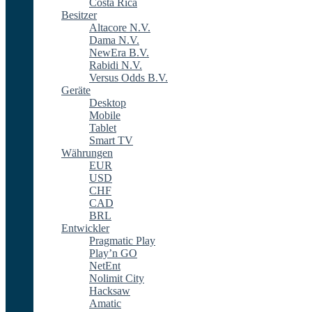
Costa Rica
Besitzer
Altacore N.V.
Dama N.V.
NewEra B.V.
Rabidi N.V.
Versus Odds B.V.
Geräte
Desktop
Mobile
Tablet
Smart TV
Währungen
EUR
USD
CHF
CAD
BRL
Entwickler
Pragmatic Play
Play’n GO
NetEnt
Nolimit City
Hacksaw
Amatic