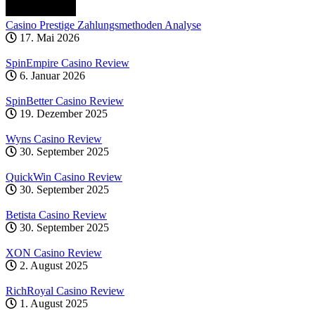
Casino Prestige Zahlungsmethoden Analyse
17. Mai 2026
SpinEmpire Casino Review
6. Januar 2026
SpinBetter Casino Review
19. Dezember 2025
Wyns Casino Review
30. September 2025
QuickWin Casino Review
30. September 2025
Betista Casino Review
30. September 2025
XON Casino Review
2. August 2025
RichRoyal Casino Review
1. August 2025