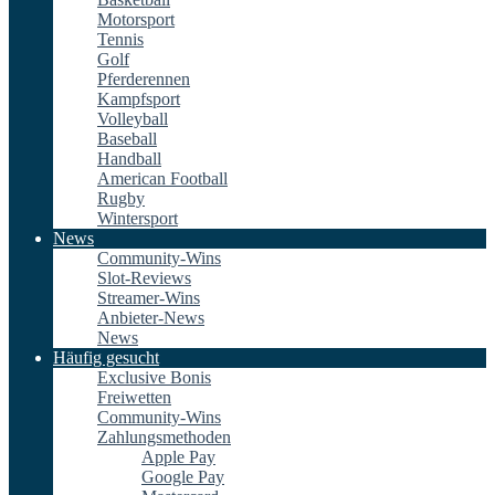
Motorsport
Tennis
Golf
Pferderennen
Kampfsport
Volleyball
Baseball
Handball
American Football
Rugby
Wintersport
News
Community-Wins
Slot-Reviews
Streamer-Wins
Anbieter-News
News
Häufig gesucht
Exclusive Bonis
Freiwetten
Community-Wins
Zahlungsmethoden
Apple Pay
Google Pay