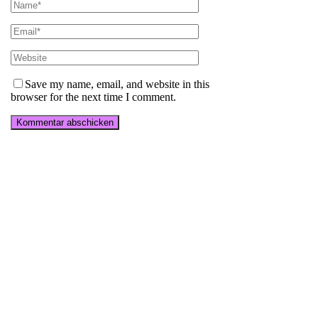
Save my name, email, and website in this
browser for the next time I comment.