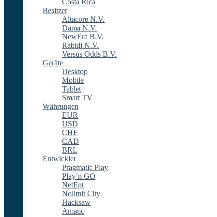
Costa Rica
Besitzer
Altacore N.V.
Dama N.V.
NewEra B.V.
Rabidi N.V.
Versus Odds B.V.
Geräte
Desktop
Mobile
Tablet
Smart TV
Währungen
EUR
USD
CHF
CAD
BRL
Entwickler
Pragmatic Play
Play’n GO
NetEnt
Nolimit City
Hacksaw
Amatic