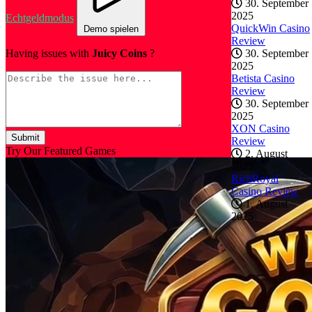
30. September
2025
Echtgeldmodus
QuickWin Casino
Demo spielen
Review
30. September
Having issues with
Juicy Coins
?
2025
Betista Casino
Review
30. September
2025
XON Casino
Submit
Review
Try Our Featured Games
2. August
2025
RichRoyal
Casino Review
1. August
2025