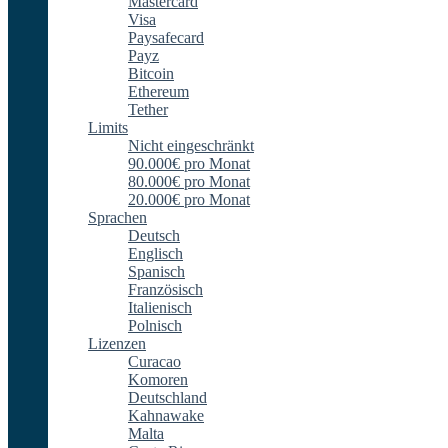
Mastercard
Visa
Paysafecard
Payz
Bitcoin
Ethereum
Tether
Limits
Nicht eingeschränkt
90.000€ pro Monat
80.000€ pro Monat
20.000€ pro Monat
Sprachen
Deutsch
Englisch
Spanisch
Französisch
Italienisch
Polnisch
Lizenzen
Curacao
Komoren
Deutschland
Kahnawake
Malta