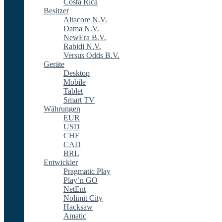
Costa Rica
Besitzer
Altacore N.V.
Dama N.V.
NewEra B.V.
Rabidi N.V.
Versus Odds B.V.
Geräte
Desktop
Mobile
Tablet
Smart TV
Währungen
EUR
USD
CHF
CAD
BRL
Entwickler
Pragmatic Play
Play’n GO
NetEnt
Nolimit City
Hacksaw
Amatic