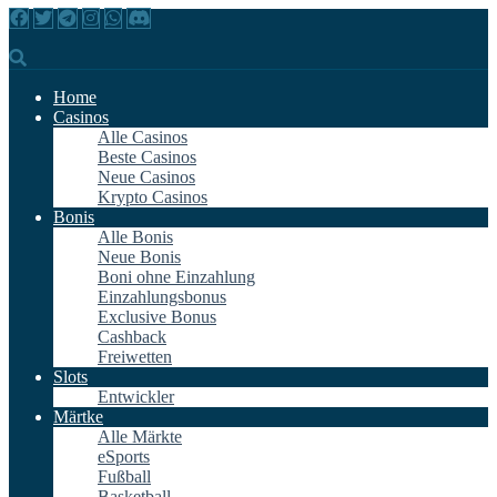
Home
Casinos
Alle Casinos
Beste Casinos
Neue Casinos
Krypto Casinos
Bonis
Alle Bonis
Neue Bonis
Boni ohne Einzahlung
Einzahlungsbonus
Exclusive Bonus
Cashback
Freiwetten
Slots
Entwickler
Märtke
Alle Märkte
eSports
Fußball
Basketball