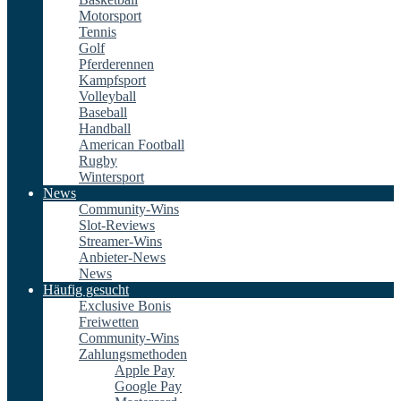
Motorsport
Tennis
Golf
Pferderennen
Kampfsport
Volleyball
Baseball
Handball
American Football
Rugby
Wintersport
News
Community-Wins
Slot-Reviews
Streamer-Wins
Anbieter-News
News
Häufig gesucht
Exclusive Bonis
Freiwetten
Community-Wins
Zahlungsmethoden
Apple Pay
Google Pay