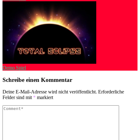
Demo Spiel
Schreibe einen Kommentar
Deine E-Mail-Adresse wird nicht veröffentlicht.
Erforderliche
Felder sind mit
*
markiert