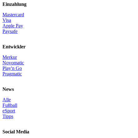
Einzahlung
Mastercard
Visa
Apple Pay
Paysafe
Entwickler
Merkur
Novomatic
Play'n Go
Pragmatic
News
Alle
Fußball
eSport
Tipps
Social Media