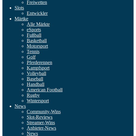
Freiwetten
Slots
Entwickler
Märtke
Alle Märkte
eSports
Fußball
Basketball
Motorsport
Tennis
Golf
Pferderennen
Kampfsport
Volleyball
Baseball
Handball
American Football
Rugby
Wintersport
News
Community-Wins
Slot-Reviews
Streamer-Wins
Anbieter-News
News