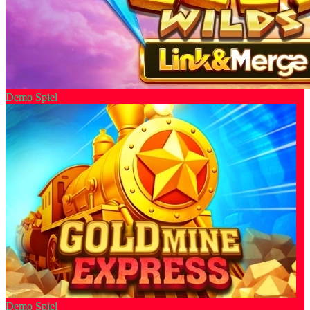
Demo Spiel
Demo Spiel