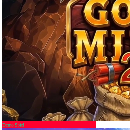
Demo Spiel