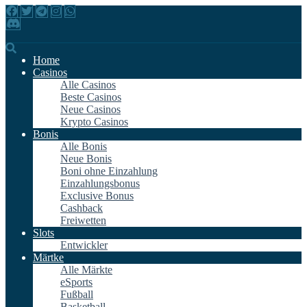
Home
Casinos
Alle Casinos
Beste Casinos
Neue Casinos
Krypto Casinos
Bonis
Alle Bonis
Neue Bonis
Boni ohne Einzahlung
Einzahlungsbonus
Exclusive Bonus
Cashback
Freiwetten
Slots
Entwickler
Märtke
Alle Märkte
eSports
Fußball
Basketball