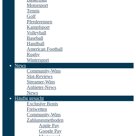
Motorsport
Tennis
Golf
Pferderennen
Kampfsport
Volleyball
Baseball
Handball
American Football
Rugby
Wintersport
News
Community-Wins
Slot-Reviews
Streamer-Wins
Anbieter-News
News
Häufig gesucht
Exclusive Bonis
Freiwetten
Community-Wins
Zahlungsmethoden
Apple Pay
Google Pay