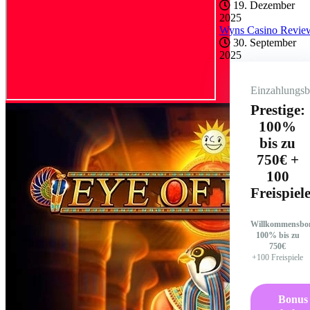
19. Dezember
2025
Wyns Casino Revie
30. September
2025
Einzahlungs
Prestige:
100%
bis zu
750€ +
100
Freispiel
Willkommensbo
100% bis zu
750€
+100 Freispiele
Bonus