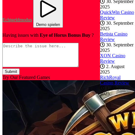
30. September
2025
QuickWin Casino
Review
Echtgeldmodus
30. September
Demo spielen
2025
Betista Casino
Having issues with
Eye of Horus Bonus Buy
?
Review
30. September
2025
XON Casino
Review
2. August
2025
Submit
RichRoyal
Try Our Featured Games
Casino Review
1. August
2025