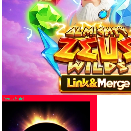
Demo Spiel