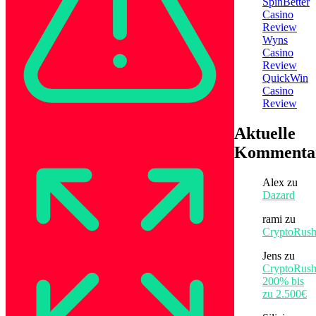
SpinBetter
Casino
Review
Wyns
Casino
Review
QuickWin
Casino
Review
Aktuelle
Kommenta
Alex
zu
Dazard
rami
zu
CryptoRus
Jens
zu
CryptoRush
200% bis
zu 2.500€