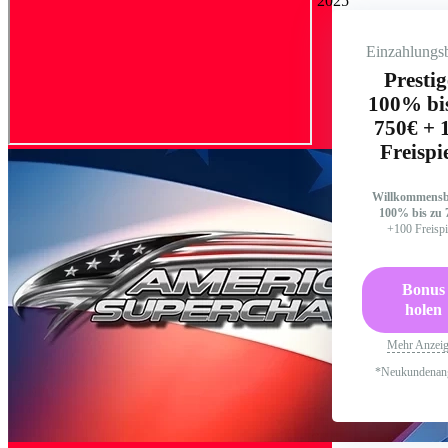
2025
Einzahlungs
Prestig
100% bi
750€ + 
Freispi
Willkommens
100% bis zu 
+100 Freispi
Bonus
holen
Mehr Anzei
*Neukundenan