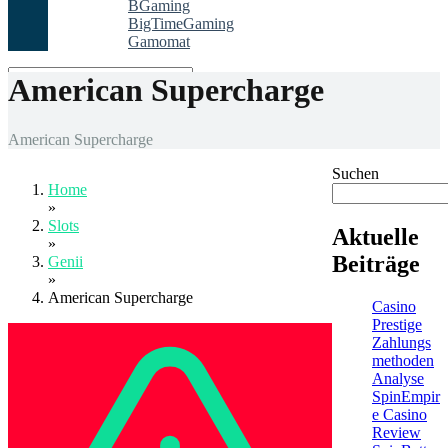
BGaming
BigTimeGaming
Gamomat
American Supercharge
American Supercharge
Suchen
Home
»
Slots
Aktuelle
»
Beiträge
Genii
»
American Supercharge
Casino
Prestige
Zahlungs
methoden
Analyse
SpinEmpir
e Casino
Review