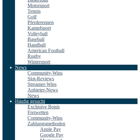
Motorsport
Tennis
Golf
Pferderennen
Kampfsport
Volleyball
Baseball
Handball
American Football
Rugby
Wintersport
News
Community-Wins
Slot-Reviews
Streamer-Wins
Anbieter-News
News
Häufig gesucht
Exclusive Bonis
Freiwetten
Community-Wins
Zahlungsmethoden
Apple Pay
Google Pay