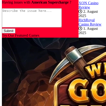
Having issues with
American Supercharge
?
XON Casino
Review
2. August
2025
RichRoyal
Casino Review
1. August
Submit
2025
Try Our Featured Games