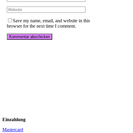
Save my name, email, and website in this
browser for the next time I comment.
Einzahlung
Mastercard