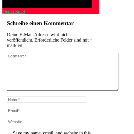
Demo Spiel
Schreibe einen Kommentar
Deine E-Mail-Adresse wird nicht
veröffentlicht.
Erforderliche Felder sind mit
*
markiert
Save my name, email, and website in this