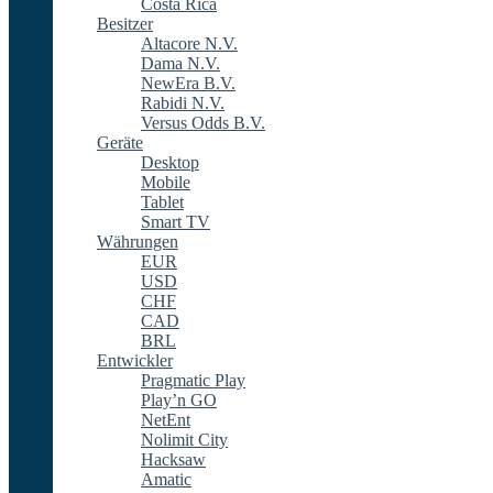
Costa Rica
Besitzer
Altacore N.V.
Dama N.V.
NewEra B.V.
Rabidi N.V.
Versus Odds B.V.
Geräte
Desktop
Mobile
Tablet
Smart TV
Währungen
EUR
USD
CHF
CAD
BRL
Entwickler
Pragmatic Play
Play’n GO
NetEnt
Nolimit City
Hacksaw
Amatic