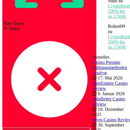
Silizi
zu
CryptoRush
200% bis
zu 2.500€
Rate Game
Robert99
(
0
Votes)
zu
CryptoRush
200% bis
zu 2.500€
Aktuelles
Casino Prestige
Zahlungsmethoden
Analyse
17. Mai 2026
SpinEmpire Casino
Review
6. Januar 2026
SpinBetter Casino
Review
19. Dezember
2025
Wyns Casino Revie
30. September