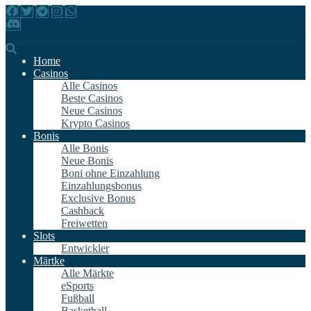
Home
Casinos
Alle Casinos
Beste Casinos
Neue Casinos
Krypto Casinos
Bonis
Alle Bonis
Neue Bonis
Boni ohne Einzahlung
Einzahlungsbonus
Exclusive Bonus
Cashback
Freiwetten
Slots
Entwickler
Märtke
Alle Märkte
eSports
Fußball
Basketball