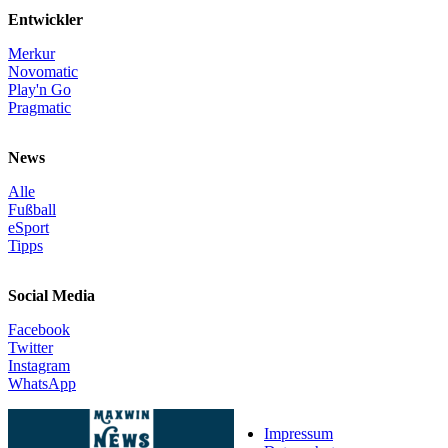
Entwickler
Merkur
Novomatic
Play'n Go
Pragmatic
News
Alle
Fußball
eSport
Tipps
Social Media
Facebook
Twitter
Instagram
WhatsApp
© Copyright 2025
Impressum