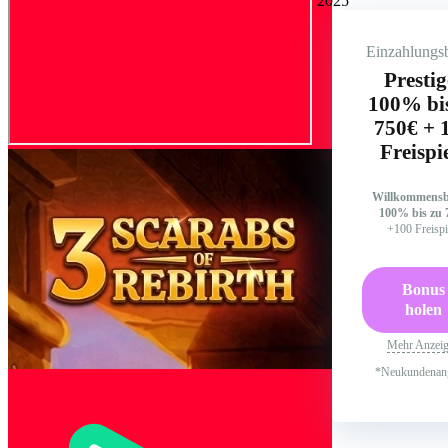
2025
Einzahlungs
Prestig
100% bi
750€ + 
Freispi
Willkommens
100% bis zu 
+100 Freispi
Bonus
holen
Mehr Anzei
*Neukundenan