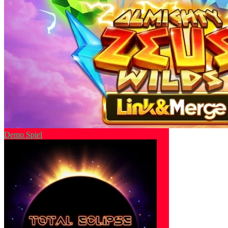
Demo Spiel