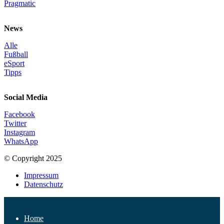
Pragmatic
News
Alle
Fußball
eSport
Tipps
Social Media
Facebook
Twitter
Instagram
WhatsApp
© Copyright 2025
Impressum
Datenschutz
Home