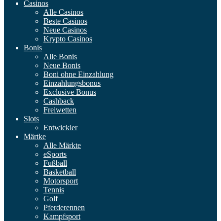
Casinos
Alle Casinos
Beste Casinos
Neue Casinos
Krypto Casinos
Bonis
Alle Bonis
Neue Bonis
Boni ohne Einzahlung
Einzahlungsbonus
Exclusive Bonus
Cashback
Freiwetten
Slots
Entwickler
Märtke
Alle Märkte
eSports
Fußball
Basketball
Motorsport
Tennis
Golf
Pferderennen
Kampfsport