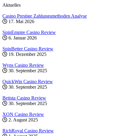
Aktuelles
Casino Prestige Zahlungsmethoden Analyse
17. Mai 2026
SpinEmpire Casino Review
6. Januar 2026
SpinBetter Casino Review
19. Dezember 2025
Wyns Casino Review
30. September 2025
QuickWin Casino Review
30. September 2025
Betista Casino Review
30. September 2025
XON Casino Review
2. August 2025
RichRoyal Casino Review