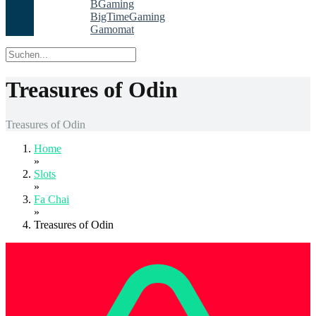
BGaming
BigTimeGaming
Gamomat
Treasures of Odin
Treasures of Odin
Home
»
Slots
»
Fa Chai
»
Treasures of Odin