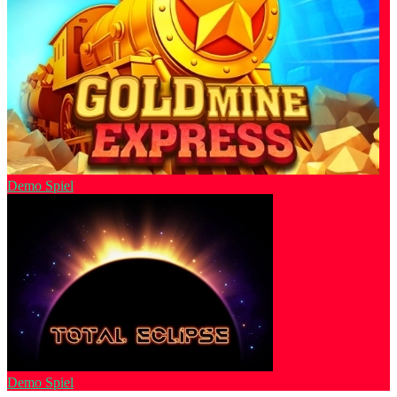
Demo Spiel
Demo Spiel