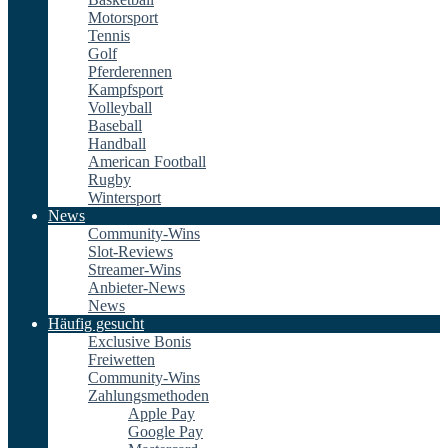
Motorsport
Tennis
Golf
Pferderennen
Kampfsport
Volleyball
Baseball
Handball
American Football
Rugby
Wintersport
News
Community-Wins
Slot-Reviews
Streamer-Wins
Anbieter-News
News
Häufig gesucht
Exclusive Bonis
Freiwetten
Community-Wins
Zahlungsmethoden
Apple Pay
Google Pay