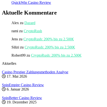
QuickWin Casino Review
Aktuelle Kommentare
Alex
zu
Dazard
rami
zu
CryptoRush
Jens
zu
CryptoRush: 200% bis zu 2.500€
Silizi
zu
CryptoRush: 200% bis zu 2.500€
Robert99
zu
CryptoRush: 200% bis zu 2.500€
Aktuelles
Casino Prestige Zahlungsmethoden Analyse
17. Mai 2026
SpinEmpire Casino Review
6. Januar 2026
SpinBetter Casino Review
19. Dezember 2025