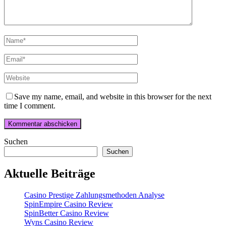
Save my name, email, and website in this browser for the next
time I comment.
Suchen
Suchen
Aktuelle Beiträge
Casino Prestige Zahlungsmethoden Analyse
SpinEmpire Casino Review
SpinBetter Casino Review
Wyns Casino Review