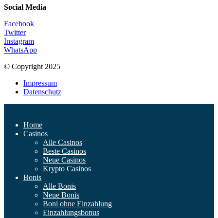
Social Media
Facebook
Twitter
Instagram
WhatsApp
© Copyright 2025
Impressum
Datenschutz
Home
Casinos
Alle Casinos
Beste Casinos
Neue Casinos
Krypto Casinos
Bonis
Alle Bonis
Neue Bonis
Boni ohne Einzahlung
Einzahlungsbonus