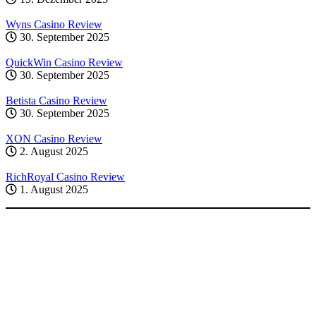
Wyns Casino Review
30. September 2025
QuickWin Casino Review
30. September 2025
Betista Casino Review
30. September 2025
XON Casino Review
2. August 2025
RichRoyal Casino Review
1. August 2025