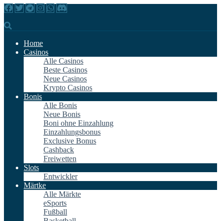
Home
Casinos
Alle Casinos
Beste Casinos
Neue Casinos
Krypto Casinos
Bonis
Alle Bonis
Neue Bonis
Boni ohne Einzahlung
Einzahlungsbonus
Exclusive Bonus
Cashback
Freiwetten
Slots
Entwickler
Märtke
Alle Märkte
eSports
Fußball
Basketball