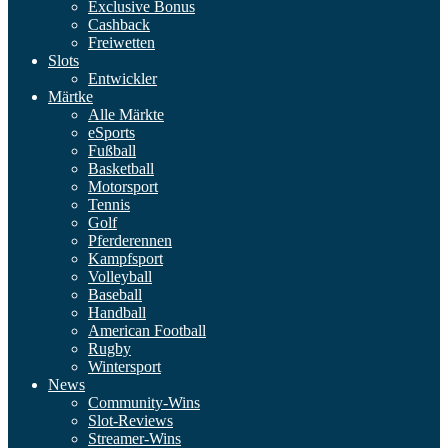
Exclusive Bonus
Cashback
Freiwetten
Slots
Entwickler
Märtke
Alle Märkte
eSports
Fußball
Basketball
Motorsport
Tennis
Golf
Pferderennen
Kampfsport
Volleyball
Baseball
Handball
American Football
Rugby
Wintersport
News
Community-Wins
Slot-Reviews
Streamer-Wins