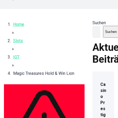
Suchen
Home
Suchen
»
Slots
Aktue
»
Beitr
IGT
»
Magic Treasures Hold & Win Lion
Ca
sin
o
Pr
es
tig