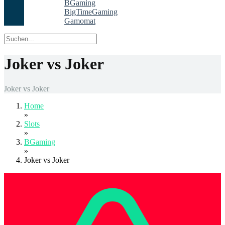
BGaming
BigTimeGaming
Gamomat
Joker vs Joker
Joker vs Joker
Home
»
Slots
»
BGaming
»
Joker vs Joker