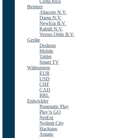
Costa Rica
Besitzer
Altacore N.V.
Dama N.V.
NewEra B.V.
Rabidi N.V.
Versus Odds B.V.
Geräte
Desktop
Mobile
Tablet
Smart TV
Währungen
EUR
USD
CHF
CAD
BRL
Entwickler
Pragmatic Play
Play’n GO
NetEnt
Nolimit City
Hacksaw
Amatic