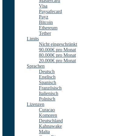
Mastercard
Visa
Paysafecard
Payz
Bitcoin
Ethereum
Tether
Limits
Nicht eingeschränkt
90.000€ pro Monat
80.000€ pro Monat
20.000€ pro Monat
Sprachen
Deutsch
Englisch
Spanisch
Französisch
Italienisch
Polnisch
Lizenzen
Curacao
Komoren
Deutschland
Kahnawake
Malta