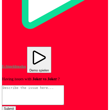
Echtgeldmodus
Demo spielen
Having issues with
Joker vs Joker
?
Submit