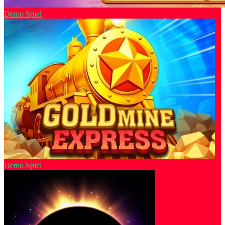
Demo Spiel
Demo Spiel