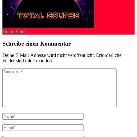
Demo Spiel
Schreibe einen Kommentar
Deine E-Mail-Adresse wird nicht veröffentlicht.
Erforderliche
Felder sind mit
*
markiert