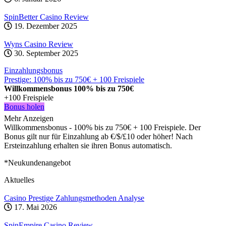
SpinBetter Casino Review
19. Dezember 2025
Wyns Casino Review
30. September 2025
Einzahlungsbonus
Prestige: 100% bis zu 750€ + 100 Freispiele
Willkommensbonus 100% bis zu 750€
+100 Freispiele
Bonus holen
Mehr Anzeigen
Willkommensbonus - 100% bis zu 750€ + 100 Freispiele. Der
Bonus gilt nur für Einzahlung ab €/$/£10 oder höher! Nach
Ersteinzahlung erhalten sie ihren Bonus automatisch.
*Neukundenangebot
Aktuelles
Casino Prestige Zahlungsmethoden Analyse
17. Mai 2026
SpinEmpire Casino Review