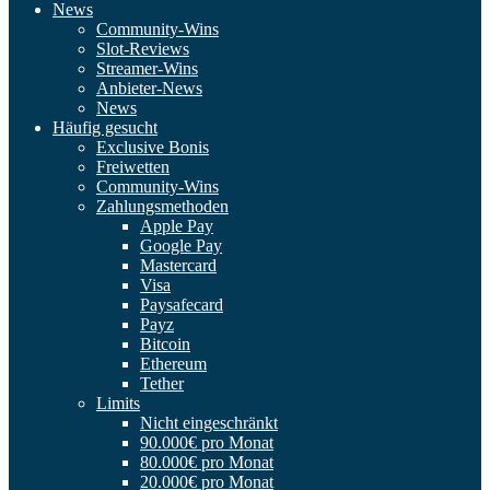
News
Community-Wins
Slot-Reviews
Streamer-Wins
Anbieter-News
News
Häufig gesucht
Exclusive Bonis
Freiwetten
Community-Wins
Zahlungsmethoden
Apple Pay
Google Pay
Mastercard
Visa
Paysafecard
Payz
Bitcoin
Ethereum
Tether
Limits
Nicht eingeschränkt
90.000€ pro Monat
80.000€ pro Monat
20.000€ pro Monat