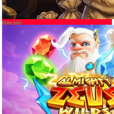
Demo Spiel