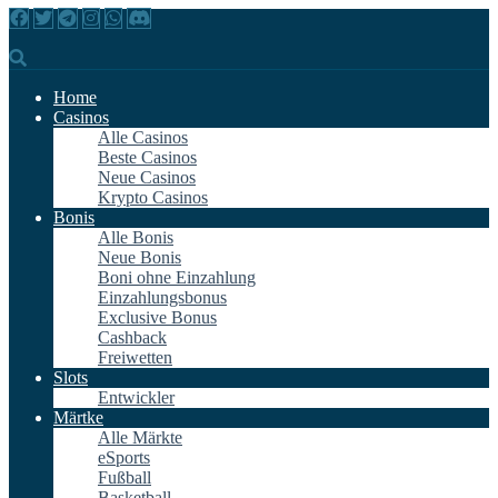
Home
Casinos
Alle Casinos
Beste Casinos
Neue Casinos
Krypto Casinos
Bonis
Alle Bonis
Neue Bonis
Boni ohne Einzahlung
Einzahlungsbonus
Exclusive Bonus
Cashback
Freiwetten
Slots
Entwickler
Märtke
Alle Märkte
eSports
Fußball
Basketball