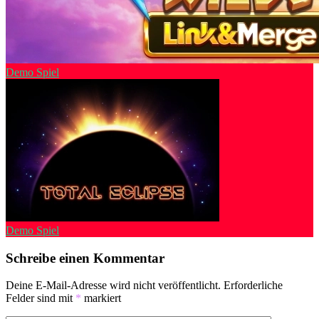
Demo Spiel
Demo Spiel
Schreibe einen Kommentar
Deine E-Mail-Adresse wird nicht veröffentlicht.
Erforderliche
Felder sind mit
*
markiert