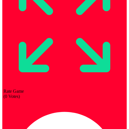
Rate Game
(
0
Votes)