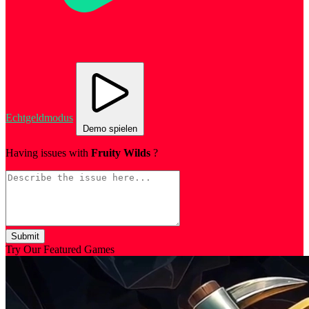
Echtgeldmodus
Demo spielen
Having issues with
Fruity Wilds
?
Submit
Try Our Featured Games