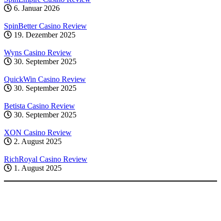
6. Januar 2026
SpinBetter Casino Review
19. Dezember 2025
Wyns Casino Review
30. September 2025
QuickWin Casino Review
30. September 2025
Betista Casino Review
30. September 2025
XON Casino Review
2. August 2025
RichRoyal Casino Review
1. August 2025