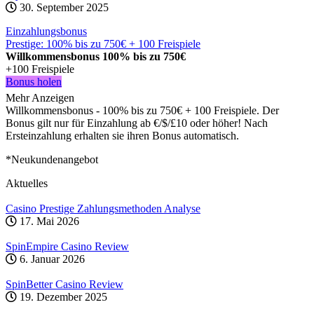
30. September 2025
Einzahlungsbonus
Prestige: 100% bis zu 750€ + 100 Freispiele
Willkommensbonus 100% bis zu 750€
+100 Freispiele
Bonus holen
Mehr Anzeigen
Willkommensbonus - 100% bis zu 750€ + 100 Freispiele. Der
Bonus gilt nur für Einzahlung ab €/$/£10 oder höher! Nach
Ersteinzahlung erhalten sie ihren Bonus automatisch.
*Neukundenangebot
Aktuelles
Casino Prestige Zahlungsmethoden Analyse
17. Mai 2026
SpinEmpire Casino Review
6. Januar 2026
SpinBetter Casino Review
19. Dezember 2025