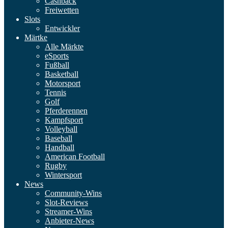
Cashback
Freiwetten
Slots
Entwickler
Märtke
Alle Märkte
eSports
Fußball
Basketball
Motorsport
Tennis
Golf
Pferderennen
Kampfsport
Volleyball
Baseball
Handball
American Football
Rugby
Wintersport
News
Community-Wins
Slot-Reviews
Streamer-Wins
Anbieter-News