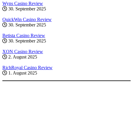
Wyns Casino Review
30. September 2025
QuickWin Casino Review
30. September 2025
Betista Casino Review
30. September 2025
XON Casino Review
2. August 2025
RichRoyal Casino Review
1. August 2025