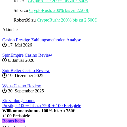
Jens
zu
CryptoRush: 200% bis zu 2.500€
Silizi
zu
CryptoRush: 200% bis zu 2.500€
Robert99
zu
CryptoRush: 200% bis zu 2.500€
Aktuelles
Casino Prestige Zahlungsmethoden Analyse
17. Mai 2026
SpinEmpire Casino Review
6. Januar 2026
SpinBetter Casino Review
19. Dezember 2025
Wyns Casino Review
30. September 2025
Einzahlungsbonus
Prestige: 100% bis zu 750€ + 100 Freispiele
Willkommensbonus 100% bis zu 750€
+100 Freispiele
Bonus holen