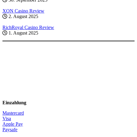
XON Casino Review
2. August 2025
RichRoyal Casino Review
1. August 2025
Einzahlung
Mastercard
Visa
Apple Pay
Paysafe