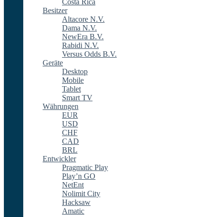
Costa Rica
Besitzer
Altacore N.V.
Dama N.V.
NewEra B.V.
Rabidi N.V.
Versus Odds B.V.
Geräte
Desktop
Mobile
Tablet
Smart TV
Währungen
EUR
USD
CHF
CAD
BRL
Entwickler
Pragmatic Play
Play’n GO
NetEnt
Nolimit City
Hacksaw
Amatic