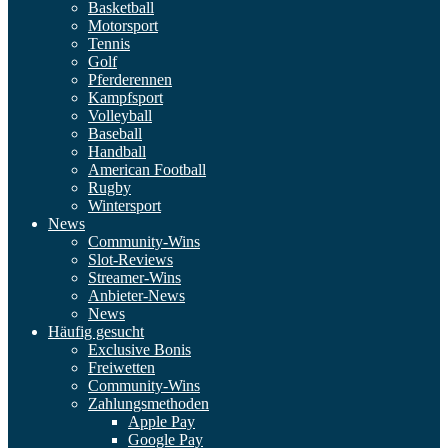
Basketball
Motorsport
Tennis
Golf
Pferderennen
Kampfsport
Volleyball
Baseball
Handball
American Football
Rugby
Wintersport
News
Community-Wins
Slot-Reviews
Streamer-Wins
Anbieter-News
News
Häufig gesucht
Exclusive Bonis
Freiwetten
Community-Wins
Zahlungsmethoden
Apple Pay
Google Pay