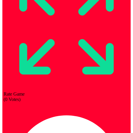
Rate Game
(
0
Votes)