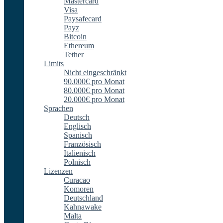
Mastercard
Visa
Paysafecard
Payz
Bitcoin
Ethereum
Tether
Limits
Nicht eingeschränkt
90.000€ pro Monat
80.000€ pro Monat
20.000€ pro Monat
Sprachen
Deutsch
Englisch
Spanisch
Französisch
Italienisch
Polnisch
Lizenzen
Curacao
Komoren
Deutschland
Kahnawake
Malta