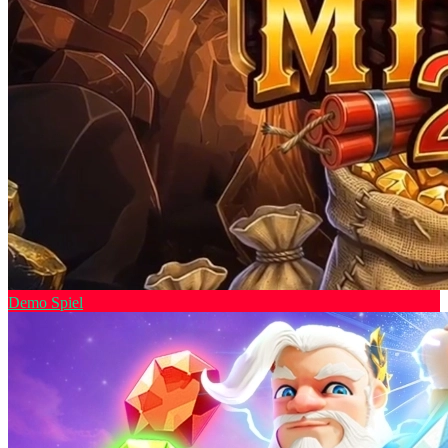
Demo Spiel