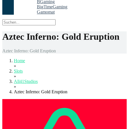
BGaming
BigTimeGaming
Gamomat
Aztec Inferno: Gold Eruption
Aztec Inferno: Gold Eruption
Home
»
Slots
»
All41Studios
»
Aztec Inferno: Gold Eruption