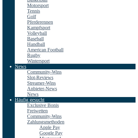
Motorsport
Tennis
Golf
Pferderennen
Kampfsport
Volleyball
Baseball
Handball
American Football
Rugby
Wintersport
News
Community-Wins
Slot-Reviews
Streamer-Wins
Anbieter-News
News
Häufig gesucht
Exclusive Bonis
Freiwetten
Community-Wins
Zahlungsmethoden
Apple Pay
Google Pay